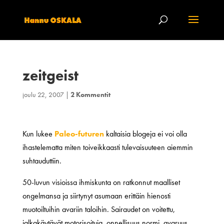
zeitgeist
joulu 22, 2007
|
2 Kommentit
Kun lukee
Paleo-futuren
kaltaisia blogeja ei voi olla
ihastelematta miten toiveikkaasti tulevaisuuteen aiemmin
suhtauduttiin.
50-luvun visioissa ihmiskunta on ratkonnut maalliset
ongelmansa ja siirtynyt asumaan erittäin hienosti
muotoiltuihin avariin taloihin. Sairaudet on voitettu,
jalkakäytävät motorisoituja, onnellisuus normi, avaruus