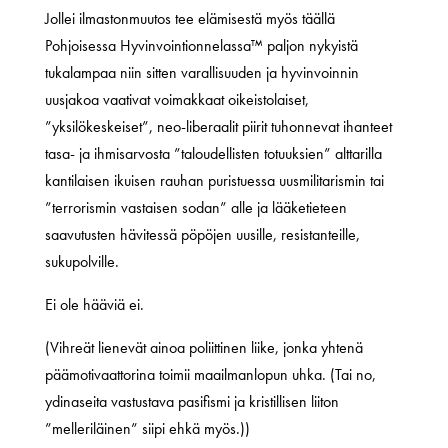
Jollei ilmastonmuutos tee elämisestä myös täällä
Pohjoisessa Hyvinvointionnelassa™ paljon nykyistä
tukalampaa niin sitten varallisuuden ja hyvinvoinnin
uusjakoa vaativat voimakkaat oikeistolaiset,
”yksilökeskeiset”, neo-liberaalit piirit tuhonnevat ihanteet
tasa- ja ihmisarvosta ”taloudellisten totuuksien” alttarilla
kantilaisen ikuisen rauhan puristuessa uusmilitarismin tai
”terrorismin vastaisen sodan” alle ja lääketieteen
saavutusten hävitessä pöpöjen uusille, resistanteille,
sukupolville.
Ei ole hääviä ei.
(Vihreät lienevät ainoa poliittinen liike, jonka yhtenä
päämotivaattorina toimii maailmanlopun uhka. (Tai no,
ydinaseita vastustava pasifismi ja kristillisen liiton
”melleriläinen” siipi ehkä myös.))