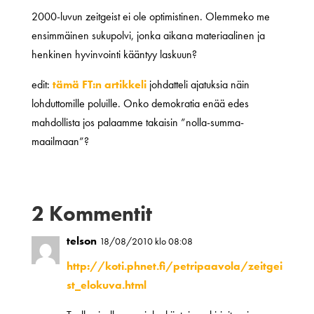
2000-luvun zeitgeist ei ole optimistinen. Olemmeko me
ensimmäinen sukupolvi, jonka aikana materiaalinen ja
henkinen hyvinvointi kääntyy laskuun?
edit:
tämä FT:n artikkeli
johdatteli ajatuksia näin
lohduttomille poluille. Onko demokratia enää edes
mahdollista jos palaamme takaisin ”nolla-summa-
maailmaan”?
2 Kommentit
telson
18/08/2010 klo 08:08
http://koti.phnet.fi/petripaavola/zeitgei
st_elokuva.html