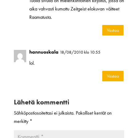
Tuolla sivulla on mielenkiintoinen kirjoitus, jossa on
aika vahvasti kumottu Zeitgeist elokuvan väitteet
Raamatusta.
Vastaa
hannuoskala
18/08/2010 klo 10:55
lol.
Vastaa
Lähetä kommentti
Sähköpostiosoitettasi ei julkaista.
Pakolliset kentät on
merkitty
*