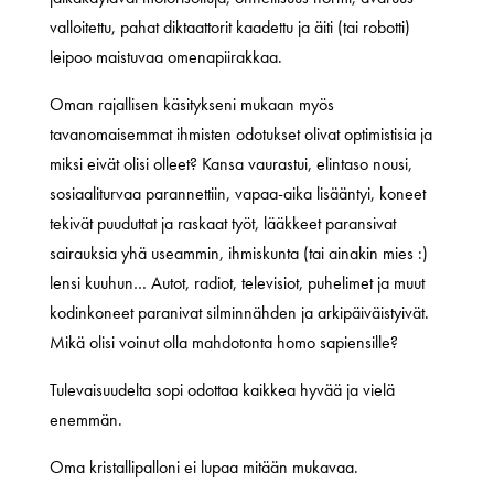
valloitettu, pahat diktaattorit kaadettu ja äiti (tai robotti)
leipoo maistuvaa omenapiirakkaa.
Oman rajallisen käsitykseni mukaan myös
tavanomaisemmat ihmisten odotukset olivat optimistisia ja
miksi eivät olisi olleet? Kansa vaurastui, elintaso nousi,
sosiaaliturvaa parannettiin, vapaa-aika lisääntyi, koneet
tekivät puuduttat ja raskaat työt, lääkkeet paransivat
sairauksia yhä useammin, ihmiskunta (tai ainakin mies :)
lensi kuuhun… Autot, radiot, televisiot, puhelimet ja muut
kodinkoneet paranivat silminnähden ja arkipäiväistyivät.
Mikä olisi voinut olla mahdotonta homo sapiensille?
Tulevaisuudelta sopi odottaa kaikkea hyvää ja vielä
enemmän.
Oma kristallipalloni ei lupaa mitään mukavaa.