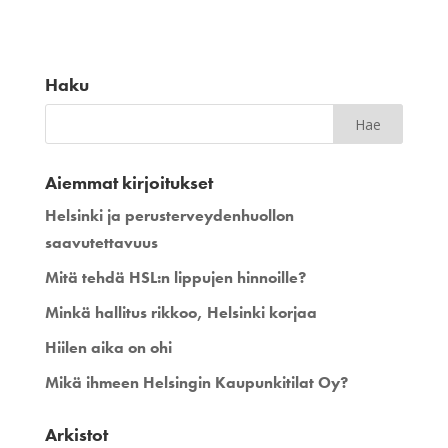
Haku
Aiemmat kirjoitukset
Helsinki ja perusterveydenhuollon
saavutettavuus
Mitä tehdä HSL:n lippujen hinnoille?
Minkä hallitus rikkoo, Helsinki korjaa
Hiilen aika on ohi
Mikä ihmeen Helsingin Kaupunkitilat Oy?
Arkistot