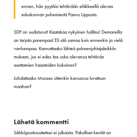
ennen, hän pyytäisi tehtävään eläkkeellä olevaa
eduskunnan puhemiestä Paavo Lipposta.
SDP on uudistunut! Kaatakaa nykyinen hallitus! Demareilla
on tarjota parempaa! Eli sitä samaa kuin ennenkin ja vielä
vanhempaa. Kannattaako lähteä puheenjohtajaleikkiin
mukaan, jos ei edes itse usko olevansa tehtävän
asettamien haasteiden kokoinen?
Johdattaako Mooses sittenkin kansansa luvattuun
maahan?
Lähetä kommentti
Sähköpostiosoitettasi ei julkaista.
Pakolliset kentät on