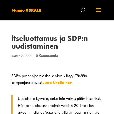
itseluottamus ja SDP:n
uudistaminen
maalis 7, 2008
|
0 Kommenttia
SDP:n puheenjohtajakisa senkun kiihtyy! Tänään
kampanjansa avasi
Jutta Urpilainen
:
Urpilaiselta kysyttiin, onko hän valmis pääministeriksi.
Hän sanoi olevansa valmis vuoden 2011 vaalien
aikaan, mutta jos Sdp:stä tarvittaisiin pääministeri sitä