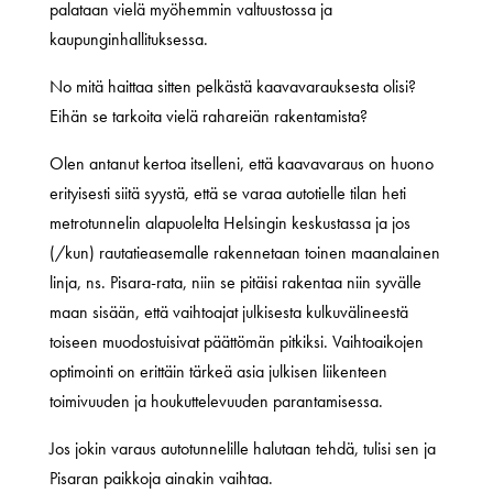
palataan vielä myöhemmin valtuustossa ja
kaupunginhallituksessa.
No mitä haittaa sitten pelkästä kaavavarauksesta olisi?
Eihän se tarkoita vielä rahareiän rakentamista?
Olen antanut kertoa itselleni, että kaavavaraus on huono
erityisesti siitä syystä, että se varaa autotielle tilan heti
metrotunnelin alapuolelta Helsingin keskustassa ja jos
(/kun) rautatieasemalle rakennetaan toinen maanalainen
linja, ns. Pisara-rata, niin se pitäisi rakentaa niin syvälle
maan sisään, että vaihtoajat julkisesta kulkuvälineestä
toiseen muodostuisivat päättömän pitkiksi. Vaihtoaikojen
optimointi on erittäin tärkeä asia julkisen liikenteen
toimivuuden ja houkuttelevuuden parantamisessa.
Jos jokin varaus autotunnelille halutaan tehdä, tulisi sen ja
Pisaran paikkoja ainakin vaihtaa.