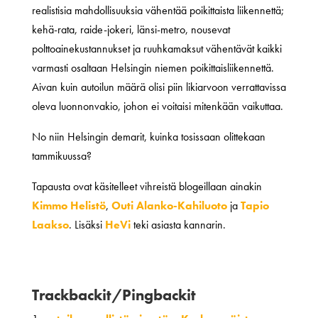
realistisia mahdollisuuksia vähentää poikittaista liikennettä;
kehä-rata, raide-jokeri, länsi-metro, nousevat
polttoainekustannukset ja ruuhkamaksut vähentävät kaikki
varmasti osaltaan Helsingin niemen poikittaisliikennettä.
Aivan kuin autoilun määrä olisi piin likiarvoon verrattavissa
oleva luonnonvakio, johon ei voitaisi mitenkään vaikuttaa.
No niin Helsingin demarit, kuinka tosissaan olittekaan
tammikuussa?
Tapausta ovat käsitelleet vihreistä blogeillaan ainakin
Kimmo Helistö
,
Outi Alanko-Kahiluoto
ja
Tapio
Laakso
. Lisäksi
HeVi
teki asiasta kannarin.
Trackbackit/Pingbackit