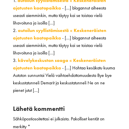
autoilun syyllistämisestä « Keskeneräisten
ajatusten kaatopaikka
- [...] blogannut aiheesta
useasti aiemminkin, mutta täytyy kai se toistaa vielä
lihavoituna ja isoilla [...]
autoilun syyllistämisestä « Keskeneräisten
ajatusten kaatopaikka
- [...] blogannut aiheesta
useasti aiemminkin, mutta täytyy kai se toistaa vielä
lihavoituna ja isoilla [...]
kävelykeskustan saaga « Keskeneräisten
ajatusten kaatopaikka
- [...] Hohtaa kesäkatu kuuma
Autoton sunnuntai Vielä vaihtoehdottomuudesta Bye bye
keskustatunneli Demarit ja keskustatunneli Ne on ne
pienet jutut [...]
Lähetä kommentti
Sähköpostiosoitettasi ei julkaista.
Pakolliset kentät on
merkitty
*