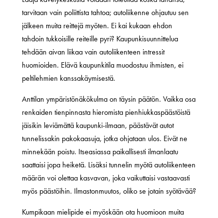
tarvitaan vain poliittista tahtoa; autoliikenne ohjautuu sen
jälkeen muita reittejä myöten. Ei kai kukaan ehdon
tahdoin tukkoisille reiteille pyri? Kaupunkisuunnittelua
tehdään aivan liikaa vain autoliikenteen intressit
huomioiden. Elävä kaupunkitila muodostuu ihmisten, ei
peltilehmien kanssakäymisestä.
Anttilan ympäristönäkökulma on täysin päätön. Vaikka osa
renkaiden tienpinnasta hieromista pienhiukkaspäästöistä
jäisikin leviämättä kaupunki-ilmaan, päästävät autot
tunnelissakin pakokaasuja, jotka ohjataan ulos. Eivät ne
minnekään poistu. Itseasiassa paikallisesti ilmanlaatu
saattaisi jopa heiketä. Lisäksi tunnelin myötä autoliikenteen
määrän voi olettaa kasvavan, joka vaikuttaisi vastaavasti
myös päästöihin. Ilmastonmuutos, oliko se jotain syötävää?
Kumpikaan mielipide ei myöskään ota huomioon muita