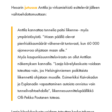
Hesarin
jutussa
Anttila ja virkamiehistö esittelevät jälleen
vaihtoehdottomuuttaan:
Anttila kannattaa tunnelia paitsi liikenne- myös
ympäristösyistä. ”Maan päällä olevat
pienhiukkasmäärät vähenevät tuntuvasti, kun 60 000
ajoneuvoa ohjataan maan alle.”
Myös kaupunkisuunnitteluvirasto on ollut Anttilan
näkemyksen kannalla. ”Laaja kävelykeskusta voidaan
toteuttaa vain, jos Helsinginniemen poikittaista
liikennettä ohjataan muualle. Esimerkiksi Kaivokadun
ja Esplanadin vapauttaminen autoista onnistuu vain
tunnelivaihtoehdolla”, liikennesuunnittelupäällikkö
Olli-Pekka Poutanen toteaa.
Laaja kävelykeskusta voidaan toteuttaa koska tahansa,