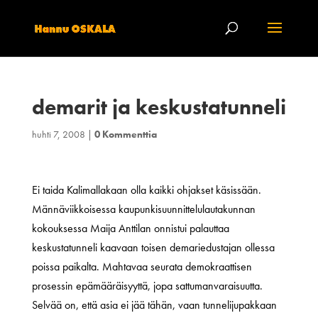
demarit ja keskustatunneli
huhti 7, 2008
|
0 Kommenttia
Ei taida Kalimallakaan olla kaikki ohjakset käsissään.
Männäviikkoisessa kaupunkisuunnittelulautakunnan
kokouksessa Maija Anttilan onnistui palauttaa
keskustatunneli kaavaan toisen demariedustajan ollessa
poissa paikalta. Mahtavaa seurata demokraattisen
prosessin epämääräisyyttä, jopa sattumanvaraisuutta.
Selvää on, että asia ei jää tähän, vaan tunnelijupakkaan