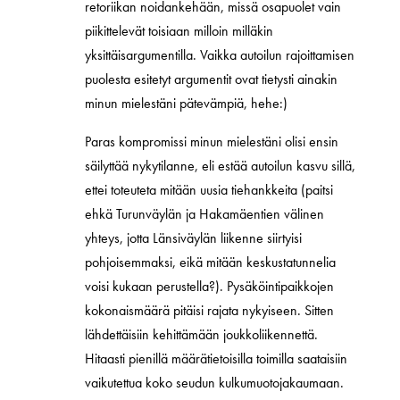
retoriikan noidankehään, missä osapuolet vain
piikittelevät toisiaan milloin milläkin
yksittäisargumentilla. Vaikka autoilun rajoittamisen
puolesta esitetyt argumentit ovat tietysti ainakin
minun mielestäni pätevämpiä, hehe:)
Paras kompromissi minun mielestäni olisi ensin
säilyttää nykytilanne, eli estää autoilun kasvu sillä,
ettei toteuteta mitään uusia tiehankkeita (paitsi
ehkä Turunväylän ja Hakamäentien välinen
yhteys, jotta Länsiväylän liikenne siirtyisi
pohjoisemmaksi, eikä mitään keskustatunnelia
voisi kukaan perustella?). Pysäköintipaikkojen
kokonaismäärä pitäisi rajata nykyiseen. Sitten
lähdettäisiin kehittämään joukkoliikennettä.
Hitaasti pienillä määrätietoisilla toimilla saataisiin
vaikutettua koko seudun kulkumuotojakaumaan.