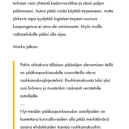
turhaan veisi yhteistä kadunvarsitilaa ja sitoisi paljon
pääomaani. Autoa pitää voida käyttää tarpeeseen, mutta
järkevin tapa tyydyttää logistiset tarpeet suurissa
kaupungeissa ei aina ole omistusauto. Myös muille
vaihtoehdoille pitäisi olla sijaa.
Marko jatkaa:
Pahin uhkakuva tällaisen päästöjen alenemisen tiellä
on pääkaupunkiseudulle suunnitteilla oleva
ruuhkamaksujärjestelmä. Ruuhkamaksusta tulisi yksi
uusi lisävero jo muutenkin raskaasti verotetulle
autoilijalle.
….
Nyt meidän pääkaupunkiseudun autoilijoiden on
koetettava kunnallisvaalien alla pitää merkittävänä
asiana ehdokkaiden kantaa ruuhkamaksuihin.