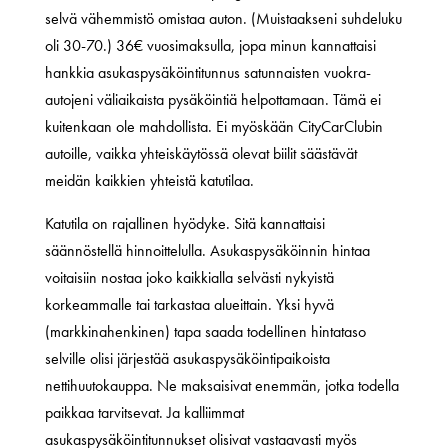
selvä vähemmistö omistaa auton. (Muistaakseni suhdeluku
oli 30-70.) 36€ vuosimaksulla, jopa minun kannattaisi
hankkia asukaspysäköintitunnus satunnaisten vuokra-
autojeni väliaikaista pysäköintiä helpottamaan. Tämä ei
kuitenkaan ole mahdollista. Ei myöskään CityCarClubin
autoille, vaikka yhteiskäytössä olevat biilit säästävät
meidän kaikkien yhteistä katutilaa.
Katutila on rajallinen hyödyke. Sitä kannattaisi
säännöstellä hinnoittelulla. Asukaspysäköinnin hintaa
voitaisiin nostaa joko kaikkialla selvästi nykyistä
korkeammalle tai tarkastaa alueittain. Yksi hyvä
(markkinahenkinen) tapa saada todellinen hintataso
selville olisi järjestää asukaspysäköintipaikoista
nettihuutokauppa. Ne maksaisivat enemmän, jotka todella
paikkaa tarvitsevat. Ja kalliimmat
asukaspysäköintitunnukset olisivat vastaavasti myös