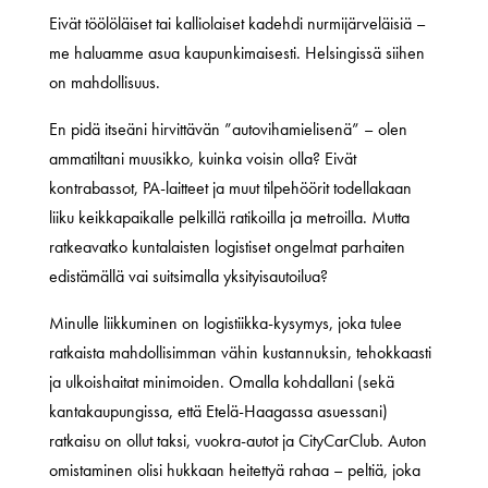
Eivät töölöläiset tai kalliolaiset kadehdi nurmijärveläisiä –
me haluamme asua kaupunkimaisesti. Helsingissä siihen
on mahdollisuus.
En pidä itseäni hirvittävän ”autovihamielisenä” – olen
ammatiltani muusikko, kuinka voisin olla? Eivät
kontrabassot, PA-laitteet ja muut tilpehöörit todellakaan
liiku keikkapaikalle pelkillä ratikoilla ja metroilla. Mutta
ratkeavatko kuntalaisten logistiset ongelmat parhaiten
edistämällä vai suitsimalla yksityisautoilua?
Minulle liikkuminen on logistiikka-kysymys, joka tulee
ratkaista mahdollisimman vähin kustannuksin, tehokkaasti
ja ulkoishaitat minimoiden. Omalla kohdallani (sekä
kantakaupungissa, että Etelä-Haagassa asuessani)
ratkaisu on ollut taksi, vuokra-autot ja CityCarClub. Auton
omistaminen olisi hukkaan heitettyä rahaa – peltiä, joka