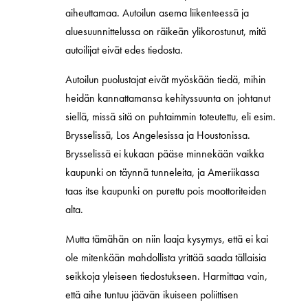
aiheuttamaa. Autoilun asema liikenteessä ja
aluesuunnittelussa on räikeän ylikorostunut, mitä
autoilijat eivät edes tiedosta.
Autoilun puolustajat eivät myöskään tiedä, mihin
heidän kannattamansa kehityssuunta on johtanut
siellä, missä sitä on puhtaimmin toteutettu, eli esim.
Brysselissä, Los Angelesissa ja Houstonissa.
Brysselissä ei kukaan pääse minnekään vaikka
kaupunki on täynnä tunneleita, ja Ameriikassa
taas itse kaupunki on purettu pois moottoriteiden
alta.
Mutta tämähän on niin laaja kysymys, että ei kai
ole mitenkään mahdollista yrittää saada tällaisia
seikkoja yleiseen tiedostukseen. Harmittaa vain,
että aihe tuntuu jäävän ikuiseen poliittisen