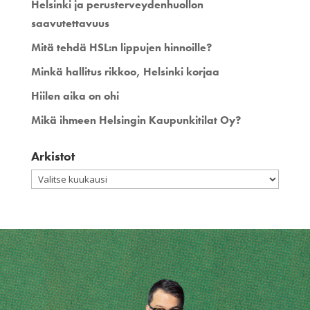
Helsinki ja perusterveydenhuollon
saavutettavuus
Mitä tehdä HSL:n lippujen hinnoille?
Minkä hallitus rikkoo, Helsinki korjaa
Hiilen aika on ohi
Mikä ihmeen Helsingin Kaupunkitilat Oy?
Arkistot
Arkistot