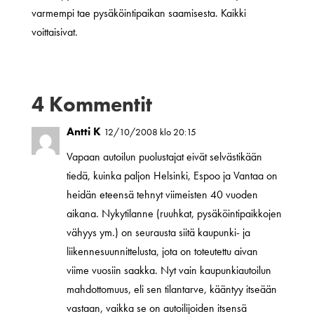
varmempi tae pysäköintipaikan saamisesta. Kaikki
voittaisivat.
4 Kommentit
Antti K
12/10/2008 klo 20:15
Vapaan autoilun puolustajat eivät selvästikään
tiedä, kuinka paljon Helsinki, Espoo ja Vantaa on
heidän eteensä tehnyt viimeisten 40 vuoden
aikana. Nykytilanne (ruuhkat, pysäköintipaikkojen
vähyys ym.) on seurausta siitä kaupunki- ja
liikennesuunnittelusta, jota on toteutettu aivan
viime vuosiin saakka. Nyt vain kaupunkiautoilun
mahdottomuus, eli sen tilantarve, kääntyy itseään
vastaan, vaikka se on autoilijoiden itsensä