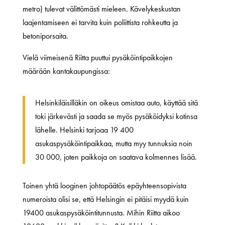
metro) tulevat välittömästi mieleen. Kävelykeskustan
laajentamiseen ei tarvita kuin poliittista rohkeutta ja
betoniporsaita.
Vielä viimeisenä Riitta puuttui pysäköintipaikkojen
määrään kantakaupungissa:
Helsinkiläisilläkin on oikeus omistaa auto, käyttää sitä
toki järkevästi ja saada se myös pysäköidyksi kotinsa
lähelle. Helsinki tarjoaa 19 400
asukaspysäköintipaikkaa, mutta myy tunnuksia noin
30 000, joten paikkoja on saatava kolmennes lisää.
Toinen yhtä looginen johtopäätös epäyhteensopivista
numeroista olisi se, että Helsingin ei pitäisi myydä kuin
19400 asukaspysäköintitunnusta. Mihin Riitta aikoo