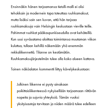
Ensinnäkin hänen tarjoamansa tietulli-malli ei olisi
tehokkain ja modernein tapa toteuttaa ruuhkamaksut,
mutta lisäksi sain sen kuvan, että hän tarjoaa
ruuhkamaksuja vain Helsingin keskustaan vieville teille.
Pahimmat ruuhkat pääkaupunkiseudulla ovat kehäteillä.
Kun uusi syväsatama aloittaa toimintansa muutaman viikon
kuluttua, tullaan kehillä näkemään yhä enemmän
rekkaliikennettä. Tilanne on kestämätön.
Ruuhkamaksujärjestelmän tulee olla koko alueen kattava.
Toinen näköalaton kommentti liittyy kävelykeskustaan:
Julkinen liikenne ei pysty ainakaan
poikittaisliikenteessä nykyisellään tarjoamaan riittävän
nopeita ja sujuvia yhteyksiä. Tämän vuoksi
yksityisautoja tarvitaan ja niiden määrä tulee edelleen