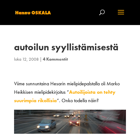
autoilun syyllistämisestä
loka 12, 2008
|
4 Kommentit
Viime sunnuntaina Hesarin mielipidepalstalla oli Marko
Heikkisen mielipidekirjoitus ”
Autoilijoista on tehty
suurimpia rikollisia
”. Onko todella näin?