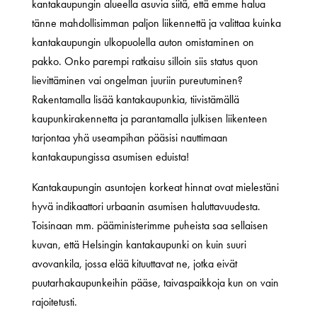
kantakaupungin alueella asuvia siitä, että emme halua
tänne mahdollisimman paljon liikennettä ja valittaa kuinka
kantakaupungin ulkopuolella auton omistaminen on
pakko. Onko parempi ratkaisu silloin siis status quon
lievittäminen vai ongelman juuriin pureutuminen?
Rakentamalla lisää kantakaupunkia, tiivistämällä
kaupunkirakennetta ja parantamalla julkisen liikenteen
tarjontaa yhä useampihan pääsisi nauttimaan
kantakaupungissa asumisen eduista!
Kantakaupungin asuntojen korkeat hinnat ovat mielestäni
hyvä indikaattori urbaanin asumisen haluttavuudesta.
Toisinaan mm. pääministerimme puheista saa sellaisen
kuvan, että Helsingin kantakaupunki on kuin suuri
avovankila, jossa elää kituuttavat ne, jotka eivät
puutarhakaupunkeihin pääse, taivaspaikkoja kun on vain
rajoitetusti.