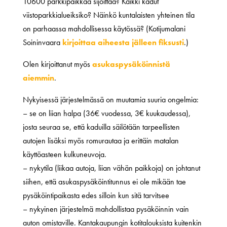
10600 parkkipaikkaa sijoittaa? Kaikki kadut
viistoparkkialueiksiko? Näinkö kuntalaisten yhteinen tila
on parhaassa mahdollisessa käytössä? (Kotijumalani
Soininvaara
kirjoittaa aiheesta jälleen fiksusti
.)
Olen kirjoittanut myös
asukaspysäköinnistä
aiemmin
.
Nykyisessä järjestelmässä on muutamia suuria ongelmia:
– se on liian halpa (36€ vuodessa, 3€ kuukaudessa),
josta seuraa se, että kaduilla säilötään tarpeellisten
autojen lisäksi myös romurautaa ja erittäin matalan
käyttöasteen kulkuneuvoja.
– nykytila (liikaa autoja, liian vähän paikkoja) on johtanut
siihen, että asukaspysäköintitunnus ei ole mikään tae
pysäköintipaikasta edes silloin kun sitä tarvitsee
– nykyinen järjestelmä mahdollistaa pysäköinnin vain
auton omistaville. Kantakaupungin kotitalouksista kuitenkin