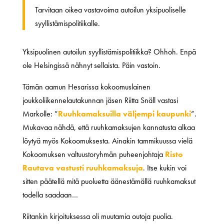
Tarvitaan oikea vastavoima autoilun yksipuoliselle
syyllistämispolitiikalle.
Yksipuolinen autoilun syyllistämispolitiikka? Ohhoh. Enpä
ole Helsingissä nähnyt sellaista. Päin vastoin.
Tämän aamun Hesarissa kokoomuslainen
joukkoliikennelautakunnan jäsen Riitta Snäll vastasi
Markolle: ”
Ruuhkamaksuilla väljempi kaupunki
”.
Mukavaa nähdä, että ruuhkamaksujen kannatusta alkaa
löytyä myös Kokoomuksesta. Ainakin tammikuussa vielä
Kokoomuksen valtuustoryhmän puheenjohtaja
Risto
Rautava vastusti ruuhkamaksuja
. Itse kukin voi
sitten päätellä mitä puoluetta äänestämällä ruuhkamaksut
todella saadaan…
Riitankin kirjoituksessa oli muutamia outoja puolia.