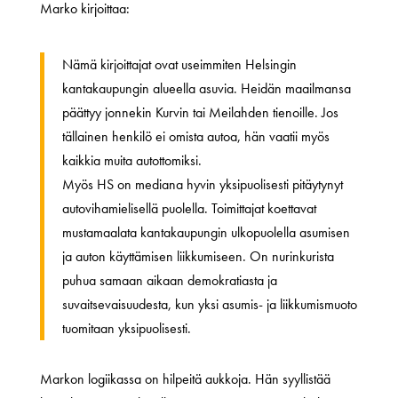
Marko kirjoittaa:
Nämä kirjoittajat ovat useimmiten Helsingin
kantakaupungin alueella asuvia. Heidän maailmansa
päättyy jonnekin Kurvin tai Meilahden tienoille. Jos
tällainen henkilö ei omista autoa, hän vaatii myös
kaikkia muita autottomiksi.
Myös HS on mediana hyvin yksipuolisesti pitäytynyt
autovihamielisellä puolella. Toimittajat koettavat
mustamaalata kantakaupungin ulkopuolella asumisen
ja auton käyttämisen liikkumiseen. On nurinkurista
puhua samaan aikaan demokratiasta ja
suvaitsevaisuudesta, kun yksi asumis- ja liikkumismuoto
tuomitaan yksipuolisesti.
Markon logiikassa on hilpeitä aukkoja. Hän syyllistää