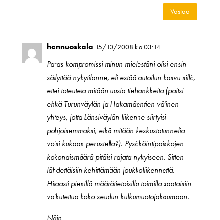
Vastaa
hannuoskala
15/10/2008 klo 03:14
Paras kompromissi minun mielestäni olisi ensin
säilyttää nykytilanne, eli estää autoilun kasvu sillä,
ettei toteuteta mitään uusia tiehankkeita (paitsi
ehkä Turunväylän ja Hakamäentien välinen
yhteys, jotta Länsiväylän liikenne siirtyisi
pohjoisemmaksi, eikä mitään keskustatunnelia
voisi kukaan perustella?). Pysäköintipaikkojen
kokonaismäärä pitäisi rajata nykyiseen. Sitten
lähdettäisiin kehittämään joukkoliikennettä.
Hitaasti pienillä määrätietoisilla toimilla saataisiin
vaikutettua koko seudun kulkumuotojakaumaan.
Näin.