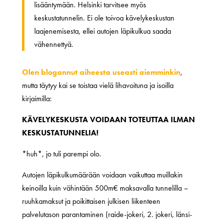
lisääntymään. Helsinki tarvitsee myös
keskustatunnelin. Ei ole toivoa kävelykeskustan
laajenemisesta, ellei autojen läpikulkua saada
vähennettyä.
Olen
blogannut
aiheesta
useasti
aiemminkin
,
mutta täytyy kai se toistaa vielä lihavoituna ja isoilla
kirjaimilla:
KÄVELYKESKUSTA VOIDAAN TOTEUTTAA ILMAN
KESKUSTATUNNELIA!
*huh*, jo tuli parempi olo.
Autojen läpikulkumäärään voidaan vaikuttaa muillakin
keinoilla kuin vähintään 500m€ maksavalla tunnelilla –
ruuhkamaksut ja poikittaisen julkisen liikenteen
palvelutason parantaminen (raide-jokeri, 2. jokeri, länsi-