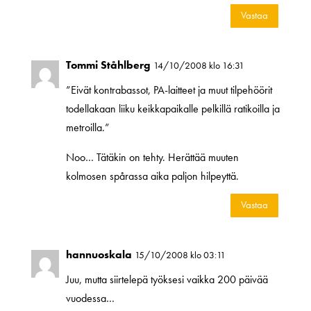
Vastaa
Tommi Ståhlberg
14/10/2008 klo 16:31
”Eivät kontrabassot, PA-laitteet ja muut tilpehöörit
todellakaan liiku keikkapaikalle pelkillä ratikoilla ja
metroilla.”
Noo… Tätäkin on tehty. Herättää muuten
kolmosen spårassa aika paljon hilpeyttä.
Vastaa
hannuoskala
15/10/2008 klo 03:11
Juu, mutta siirtelepä työksesi vaikka 200 päivää
vuodessa…