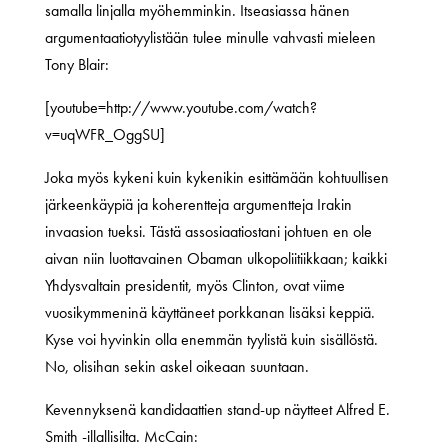
samalla linjalla myöhemminkin. Itseasiassa hänen
argumentaatiotyylistään tulee minulle vahvasti mieleen
Tony Blair:
[youtube=http://www.youtube.com/watch?
v=uqWFR_OggSU]
Joka myös kykeni kuin kykenikin esittämään kohtuullisen
järkeenkäypiä ja koherentteja argumentteja Irakin
invaasion tueksi. Tästä assosiaatiostani johtuen en ole
aivan niin luottavainen Obaman ulkopoliitiikkaan; kaikki
Yhdysvaltain presidentit, myös Clinton, ovat viime
vuosikymmeninä käyttäneet porkkanan lisäksi keppiä.
Kyse voi hyvinkin olla enemmän tyylistä kuin sisällöstä.
No, olisihan sekin askel oikeaan suuntaan.
Kevennyksenä kandidaattien stand-up näytteet Alfred E.
Smith -illallisilta. McCain: