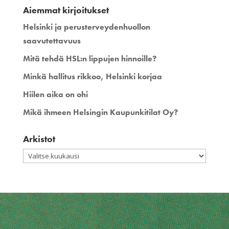
Aiemmat kirjoitukset
Helsinki ja perusterveydenhuollon
saavutettavuus
Mitä tehdä HSL:n lippujen hinnoille?
Minkä hallitus rikkoo, Helsinki korjaa
Hiilen aika on ohi
Mikä ihmeen Helsingin Kaupunkitilat Oy?
Arkistot
Arkistot