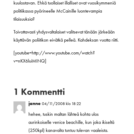
kuulostavan. Ehkä tuollaiset illalliset ovat vuosikymmeniä
politiikassa pyörineelle McCainille luontevampia
tilaisuuksia?
Toivottavasti yhdysvaltalaiset valitsevat tänään järkeään
käyttävän poliitikon eivätkä pelleä. Kahdeksan vuotta riitti.
[youtube=http://www.youtube.com/watch?
v=nKX6luiMINQ]
1 Kommentti
janne
04/11/2008 klo 18:22
hehee, tuskin maltan lähteä kohta ulos
aurinkoiselle venice beachille, kun joka ikiseltä
(250kpl) kanavalta tuntuu tulevan vaaleista.