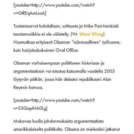
[youtube=http://www.youtube.com/watch?
v=GtREqAmLsoA]
Tuotantoarvot kohdallaan; softausta ja Mike Post-henkistä
taustamusiikkia ei ole säästelty. (Vrt.
West Wing
)
Huomatkaa erityisesti Obaman ”isänmaallinen” työhuone;
kuin harjoituskokoinen Oval Office.
Obaman varhaisempaan poliittiseen historiaan ja
argumentaatioon voi tutustua katsomalla vuodelta 2003
löytyvän pätkän, jossa hän debatoi republikaani Alan
Keyesin kanssa.
[youtube=http://www.youtube.com/watch?
v=53QapiHA0Lg]
Mukavaa kuulla johdonmukaista argumentaatiota
amerikkalaiselta poliitikolta. Obama on mielestäni jatkanut