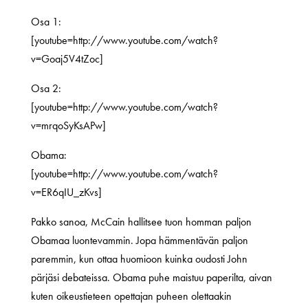
Osa 1:
[youtube=http://www.youtube.com/watch?
v=Goaj5V4tZoc]
Osa 2:
[youtube=http://www.youtube.com/watch?
v=mrqoSyKsAPw]
Obama:
[youtube=http://www.youtube.com/watch?
v=ER6qIU_zKvs]
Pakko sanoa, McCain hallitsee tuon homman paljon
Obamaa luontevammin. Jopa hämmentävän paljon
paremmin, kun ottaa huomioon kuinka oudosti John
pärjäsi debateissa. Obama puhe maistuu paperilta, aivan
kuten oikeustieteen opettajan puheen olettaakin