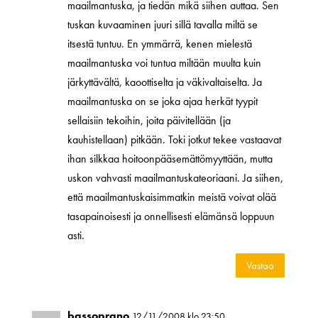
maailmantuska, ja tiedän mikä siihen auttaa. Sen
tuskan kuvaaminen juuri sillä tavalla miltä se
itsestä tuntuu. En ymmärrä, kenen mielestä
maailmantuska voi tuntua miltään muulta kuin
järkyttävältä, kaoottiselta ja väkivaltaiselta. Ja
maailmantuska on se joka ajaa herkät tyypit
sellaisiin tekoihin, joita päivitellään (ja
kauhistellaan) pitkään. Toki jotkut tekee vastaavat
ihan silkkaa hoitoonpääsemättömyyttään, mutta
uskon vahvasti maailmantuskateoriaani. Ja siihen,
että maailmantuskaisimmatkin meistä voivat olää
tasapainoisesti ja onnellisesti elämänsä loppuun
asti.
Vastaa
bassoprano
12/11/2008 klo 23:50