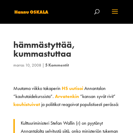
hämmästyttää,
kummastuttaa
marras 10, 2008
|
5 Kommentit
Muutama viikko takaperin
HS uutisoi
Annantalon
”kauhutaidekurssista”.
Arvatenkin
”kansan syvät rivit”
kauhistuivat
ja poliitikot reagoivat populistisesti perässä:
Kulttuuriministeri Stefan Wallin (r) on pyytänyt
Annantalolta selvitystä siitä, onko ministeriön tukeman