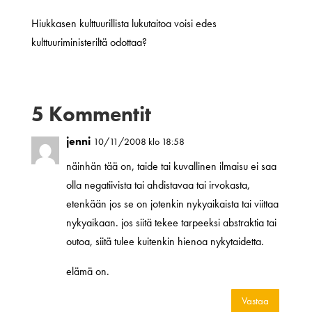
Hiukkasen kulttuurillista lukutaitoa voisi edes
kulttuuriministeriltä odottaa?
5 Kommentit
jenni
10/11/2008 klo 18:58
näinhän tää on, taide tai kuvallinen ilmaisu ei saa
olla negatiivista tai ahdistavaa tai irvokasta,
etenkään jos se on jotenkin nykyaikaista tai viittaa
nykyaikaan. jos siitä tekee tarpeeksi abstraktia tai
outoa, siitä tulee kuitenkin hienoa nykytaidetta.
elämä on.
Vastaa