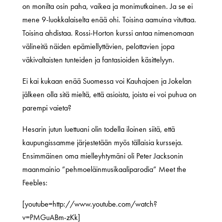
on monilta osin paha, vaikea ja monimutkainen. Ja se ei
mene 9-luokkalaiselta enää ohi. Toisina aamuina vituttaa.
Toisina ahdistaa. Rossi-Horton kurssi antaa nimenomaan
välineitä näiden epämiellyttävien, pelottavien jopa
väkivaltaisten tunteiden ja fantasioiden käsittelyyn.
Ei kai kukaan enää Suomessa voi Kauhajoen ja Jokelan
jälkeen olla sitä mieltä, että asioista, joista ei voi puhua on
parempi vaieta?
Hesarin jutun luettuani olin todella iloinen siitä, että
kaupungissamme järjestetään myös tällaisia kursseja.
Ensimmäinen oma mielleyhtymäni oli Peter Jacksonin
maanmainio ”pehmoeläinmusikaaliparodia” Meet the
Feebles:
[youtube=http://www.youtube.com/watch?
v=PMGuABm-zKk]