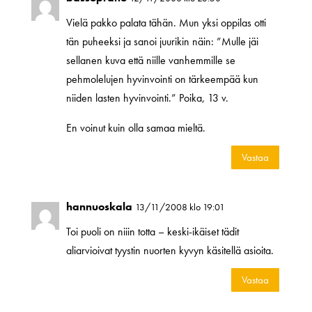
Vielä pakko palata tähän. Mun yksi oppilas otti
tän puheeksi ja sanoi juurikin näin: ”Mulle jäi
sellanen kuva että niille vanhemmille se
pehmolelujen hyvinvointi on tärkeempää kun
niiden lasten hyvinvointi.” Poika, 13 v.
En voinut kuin olla samaa mieltä.
Vastaa
hannuoskala
13/11/2008 klo 19:01
Toi puoli on niiin totta – keski-ikäiset tädit
aliarvioivat tyystin nuorten kyvyn käsitellä asioita.
Vastaa