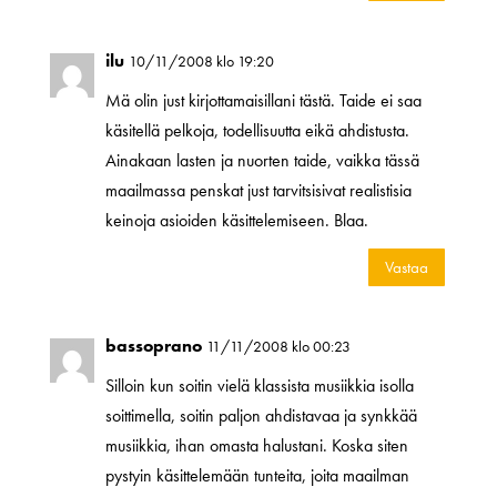
ilu
10/11/2008 klo 19:20
Mä olin just kirjottamaisillani tästä. Taide ei saa
käsitellä pelkoja, todellisuutta eikä ahdistusta.
Ainakaan lasten ja nuorten taide, vaikka tässä
maailmassa penskat just tarvitsisivat realistisia
keinoja asioiden käsittelemiseen. Blaa.
Vastaa
bassoprano
11/11/2008 klo 00:23
Silloin kun soitin vielä klassista musiikkia isolla
soittimella, soitin paljon ahdistavaa ja synkkää
musiikkia, ihan omasta halustani. Koska siten
pystyin käsittelemään tunteita, joita maailman