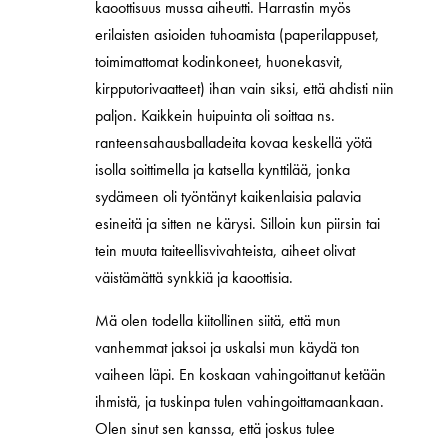
kaoottisuus mussa aiheutti. Harrastin myös
erilaisten asioiden tuhoamista (paperilappuset,
toimimattomat kodinkoneet, huonekasvit,
kirpputorivaatteet) ihan vain siksi, että ahdisti niin
paljon. Kaikkein huipuinta oli soittaa ns.
ranteensahausballadeita kovaa keskellä yötä
isolla soittimella ja katsella kynttilää, jonka
sydämeen oli työntänyt kaikenlaisia palavia
esineitä ja sitten ne kärysi. Silloin kun piirsin tai
tein muuta taiteellisvivahteista, aiheet olivat
väistämättä synkkiä ja kaoottisia.
Mä olen todella kiitollinen siitä, että mun
vanhemmat jaksoi ja uskalsi mun käydä ton
vaiheen läpi. En koskaan vahingoittanut ketään
ihmistä, ja tuskinpa tulen vahingoittamaankaan.
Olen sinut sen kanssa, että joskus tulee