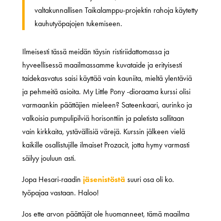
valtakunnallisen Taikalamppu-projektin rahoja käytetty
kauhutyöpajojen tukemiseen.
Ilmeisesti tässä meidän täysin ristiriidattomassa ja
hyveellisessä maailmassamme kuvataide ja erityisesti
taidekasvatus saisi käyttää vain kauniita, mieltä ylentäviä
ja pehmeitä asioita. My Little Pony -dioraama kurssi olisi
varmaankin päättäjien mieleen? Sateenkaari, aurinko ja
valkoisia pumpulipilviä horisonttiin ja paletista sallitaan
vain kirkkaita, ystävällisiä värejä. Kurssin jälkeen vielä
kaikille osallistujille ilmaiset Prozacit, jotta hymy varmasti
säilyy jouluun asti.
Jopa Hesari-raadin
jäsenistöstä
suuri osa oli ko.
työpajaa vastaan. Haloo!
Jos ette arvon päättäjät ole huomanneet, tämä maailma