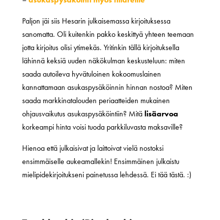
Paljon jäi siis Hesarin julkaisemassa kirjoituksessa
sanomatta. Oli kuitenkin pakko keskittyä yhteen teemaan
jotta kirjoitus olisi ytimekäs. Yritinkin tällä kirjoituksella
lähinnä keksiä uuden näkökulman keskusteluun: miten
saada autoileva hyvätuloinen kokoomuslainen
kannattamaan asukaspysäköinnin hinnan nostoa? Miten
saada markkinatalouden periaatteiden mukainen
ohjausvaikutus asukaspysäköintiin? Mitä
lisäarvoa
korkeampi hinta voisi tuoda parkkiluvasta maksaville?
Hienoa että julkaisivat ja laittoivat vielä nostoksi
ensimmäiselle aukeamallekin! Ensimmäinen julkaistu
mielipidekirjoitukseni painetussa lehdessä. Ei tää tästä. :)