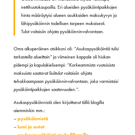
nettihuutokaupoilla. Eri alueiden pysäköintipaikkojen
hinta määräytyisi alueen asukkaiden maksukyvyn ja
lähipysäköinnin todellisen tarpeen mukaisesti.
Tulot voitaisiin ohjata pysäköinninvalvontaan.
Oma alkuperäinen otsikkoni oli:
”Asukaspysäköintiä tulisi
tarkastella alueittain”
ja viimeinen kappale oli hiukan
pidempi ja kapulakielisempi:
”Korkeammista vuotuisista
maksuista saatavat lisätulot voitaisiin ohjata
tehokkaampaan pysäköinninvalvontaan, joka varmistaisi
pysäköintipaikkojen saatavuuden.”.
Asukaspysäköinnistä olen kirjoittanut tällä blogilla
aiemminkin mm.:
–
pysäköinnistä
–
lumi ja autot
–
asukaspysäköinti myös fillareille