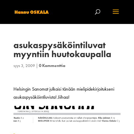
asukaspysäköintiluvat
myyntiin huutokaupalla
syys 3, 2009
|
0 Kommenttia
Helsingin Sanomat julkaisi tänään mielipidekirjoitukseni
asukaspysäköintiluvista! Jiihaa!