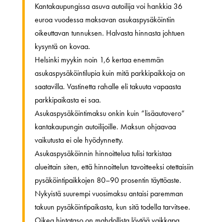
Kantakaupungissa asuva autoilija voi hankkia 36
euroa vuodessa maksavan asukaspysäköintiin
oikeuttavan tunnuksen. Halvasta hinnasta johtuen
kysyntä on kovaa.
Helsinki myykin noin 1,6 kertaa enemmän
asukaspysäköintilupia kuin mitä parkkipaikkoja on
saatavilla. Vastinetta rahalle eli takuuta vapaasta
parkkipaikasta ei saa.
Asukaspysäköintimaksu onkin kuin ”lisäautovero”
kantakaupungin autoilijoille. Maksun ohjaavaa
vaikutusta ei ole hyödynnetty.
Asukaspysäköinnin hinnoittelua tulisi tarkistaa
alueittain siten, että hinnoittelun tavoitteeksi otettaisiin
pysäköintipaikkojen 80–90 prosentin täyttöaste.
Nykyistä suurempi vuosimaksu antaisi paremman
takuun pysäköintipaikasta, kun sitä todella tarvitsee.
Oikea hintataso on mahdollista löytää vaikkapa