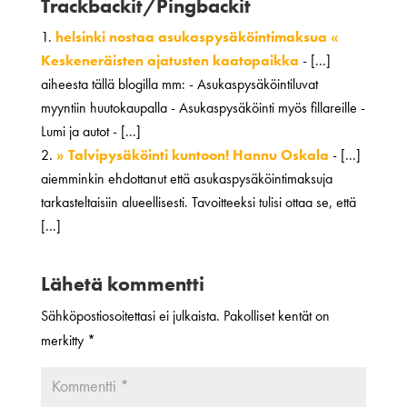
Trackbackit/Pingbackit
helsinki nostaa asukaspysäköintimaksua «
Keskeneräisten ajatusten kaatopaikka
- [...]
aiheesta tällä blogilla mm: - Asukaspysäköintiluvat
myyntiin huutokaupalla - Asukaspysäköinti myös fillareille -
Lumi ja autot - [...]
» Talvipysäköinti kuntoon! Hannu Oskala
- [...]
aiemminkin ehdottanut että asukaspysäköintimaksuja
tarkasteltaisiin alueellisesti. Tavoitteeksi tulisi ottaa se, että
[...]
Lähetä kommentti
Sähköpostiosoitettasi ei julkaista.
Pakolliset kentät on
merkitty
*