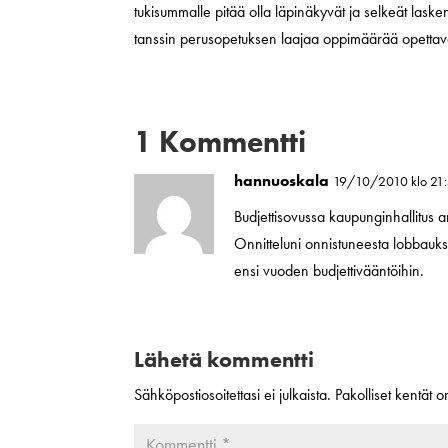
tukisummalle pitää olla läpinäkyvät ja selkeät lasken
tanssin perusopetuksen laajaa oppimäärää opettavat 
1 Kommentti
hannuoskala
19/10/2010 klo 21
Budjettisovussa kaupunginhallitus a
Onnitteluni onnistuneesta lobbauk
ensi vuoden budjettivääntöihin.
Lähetä kommentti
Sähköpostiosoitettasi ei julkaista.
Pakolliset kentät 