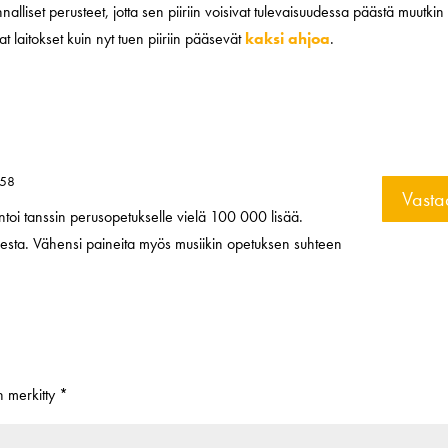
nalliset perusteet, jotta sen piiriin voisivat tulevaisuudessa päästä muutkin
laitokset kuin nyt tuen piiriin pääsevät
kaksi
ahjoa
.
:58
Vasta
ntoi tanssin perusopetukselle vielä 100 000 lisää.
sesta. Vähensi paineita myös musiikin opetuksen suhteen
on merkitty
*