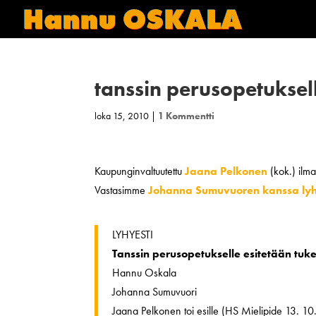
tanssin perusopetuksel
loka 15, 2010
|
1 Kommentti
Kaupunginvaltuutettu
Jaana Pelkonen
(kok.) ilma
Vastasimme
Johanna Sumuvuoren
kanssa ly
LYHYESTI
Tanssin perusopetukselle esitetään tuk
Hannu Oskala
Johanna Sumuvuori
Jaana Pelkonen toi esille (HS Mielipide 13. 1