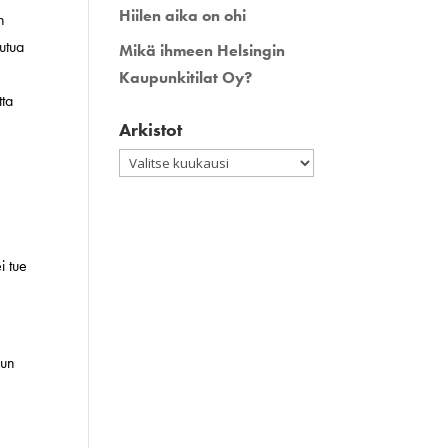
Hiilen aika on ohi
n
eutua
Mikä ihmeen Helsingin
Kaupunkitilat Oy?
tta
Arkistot
Arkistot
i tue
kun