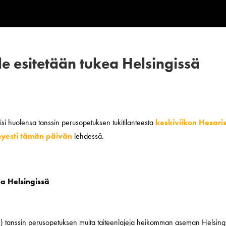
le esitetään tukea Helsingissä
isi huolensa tanssin perusopetuksen tukitilanteesta
keskiviikon Hesari
hyesti tämän päivän
lehdessä.
ea Helsingissä
0.) tanssin perusopetuksen muita taiteenlajeja heikomman aseman Helsing