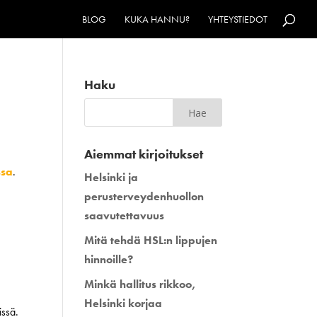
BLOG
KUKA HANNU?
YHTEYSTIEDOT
Haku
Aiemmat kirjoitukset
ssa
.
Helsinki ja
perusterveydenhuollon
saavutettavuus
Mitä tehdä HSL:n lippujen
hinnoille?
Minkä hallitus rikkoo,
Helsinki korjaa
issä.