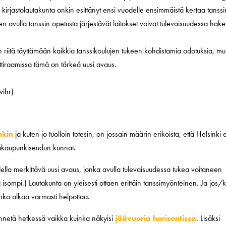
a kirjastolautakunta onkin esittänyt ensi vuodelle ensimmäistä kertaa tanssi
 avulla tanssin opetusta järjestävät laitokset voivat tulevaisuudessa hak
 riitä täyttämään kaikkia tanssikoulujen tukeen kohdistamia odotuksia, mu
ttiraamissa tämä on tärkeä uusi avaus.
vihr)
nkin
ja kuten jo tuolloin totesin, on jossain määrin erikoista, että Helsinki e
ääkaupunkiseudun kunnat.
odella merkittävä uusi avaus, jonka avulla tulevaisuudessa tukea voitaneen
a isompi.) Lautakunta on yleisesti ottaen erittäin tanssimyönteinen. Ja jos/
inko alkaa varmasti helpottaa.
äännetä hetkessä vaikka kuinka näkyisi
jäävuoria horisontissa
. Lisäksi