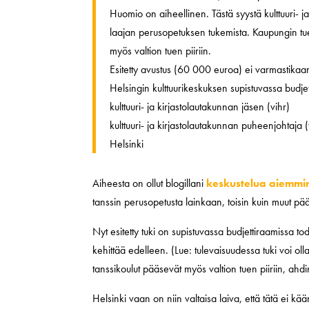
Huomio on aiheellinen. Tästä syystä kulttuuri- j
laajan perusopetuksen tukemista. Kaupungin tuen
myös valtion tuen piiriin.
Esitetty avustus (60 000 euroa) ei varmastikaan
Helsingin kulttuurikeskuksen supistuvassa budje
kulttuuri- ja kirjastolautakunnan jäsen (vihr)
kulttuuri- ja kirjastolautakunnan puheenjohtaja (
Helsinki
Aiheesta on ollut blogillani
keskustelua
aiemmi
tanssin perusopetusta lainkaan, toisin kuin muut p
Nyt esitetty tuki on supistuvassa budjettiraamissa t
kehittää edelleen. (Lue: tulevaisuudessa tuki voi oll
tanssikoulut pääsevät myös valtion tuen piiriin, ahd
Helsinki vaan on niin valtaisa laiva, että tätä ei k