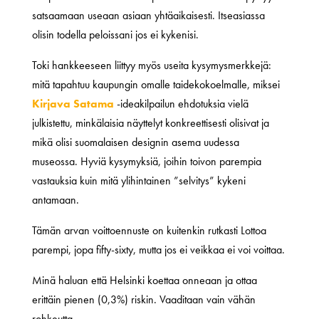
satsaamaan useaan asiaan yhtäaikaisesti. Itseasiassa
olisin todella peloissani jos ei kykenisi.
Toki hankkeeseen liittyy myös useita kysymysmerkkejä:
mitä tapahtuu kaupungin omalle taidekokoelmalle, miksei
Kirjava Satama
-ideakilpailun ehdotuksia vielä
julkistettu, minkälaisia näyttelyt konkreettisesti olisivat ja
mikä olisi suomalaisen designin asema uudessa
museossa. Hyviä kysymyksiä, joihin toivon parempia
vastauksia kuin mitä ylihintainen ”selvitys” kykeni
antamaan.
Tämän arvan voittoennuste on kuitenkin rutkasti Lottoa
parempi, jopa fifty-sixty, mutta jos ei veikkaa ei voi voittaa.
Minä haluan että Helsinki koettaa onneaan ja ottaa
erittäin pienen (0,3%) riskin. Vaaditaan vain vähän
rohkeutta.