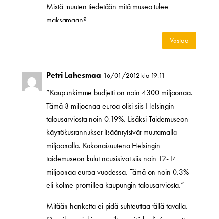
Mistä muuten tiedetään mitä museo tulee
maksamaan?
Vastaa
Petri Lahesmaa
16/01/2012 klo 19:11
”Kaupunkimme budjetti on noin 4300 miljoonaa.
Tämä 8 miljoonaa euroa olisi siis Helsingin
talousarviosta noin 0,19%. Lisäksi Taidemuseon
käyttökustannukset lisääntyisivät muutamalla
miljoonalla. Kokonaisuutena Helsingin
taidemuseon kulut nousisivat siis noin 12-14
miljoonaa euroa vuodessa. Tämä on noin 0,3%
eli kolme promillea kaupungin talousarviosta.”
Mitään hanketta ei pidä suhteuttaa tällä tavalla.