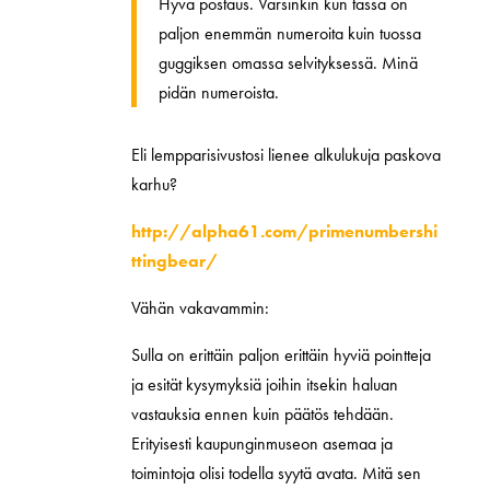
Hyvä postaus. Varsinkin kun tässä on
paljon enemmän numeroita kuin tuossa
guggiksen omassa selvityksessä. Minä
pidän numeroista.
Eli lempparisivustosi lienee alkulukuja paskova
karhu?
http://alpha61.com/primenumbershi
ttingbear/
Vähän vakavammin:
Sulla on erittäin paljon erittäin hyviä pointteja
ja esität kysymyksiä joihin itsekin haluan
vastauksia ennen kuin päätös tehdään.
Erityisesti kaupunginmuseon asemaa ja
toimintoja olisi todella syytä avata. Mitä sen