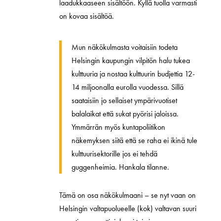
laadukkaaseen sisältöön. Kyllä tuolla varmasti
on kovaa sisältöä.
Mun näkökulmasta voitaisiin todeta
Helsingin kaupungin vilpitön halu tukea
kulttuuria ja nostaa kulttuurin budjettia 12-
14 miljoonalla eurolla vuodessa. Sillä
saataisiin jo sellaiset ympärivuotiset
balalaikat että sukat pyörisi jaloissa.
Ymmärrän myös kuntapoliitikon
näkemyksen siitä että se raha ei ikinä tule
kulttuurisektorille jos ei tehdä
guggenheimia. Hankala tilanne.
Tämä on osa näkökulmaani – se nyt vaan on
Helsingin valtapuolueelle (kok) valtavan suuri