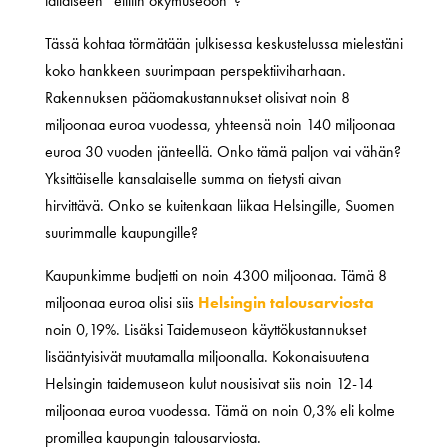
tällaiseen ”eliitin ökymuseoon”?
Tässä kohtaa törmätään julkisessa keskustelussa mielestäni
koko hankkeen suurimpaan perspektiiviharhaan.
Rakennuksen pääomakustannukset olisivat noin 8
miljoonaa euroa vuodessa, yhteensä noin 140 miljoonaa
euroa 30 vuoden jänteellä. Onko tämä paljon vai vähän?
Yksittäiselle kansalaiselle summa on tietysti aivan
hirvittävä. Onko se kuitenkaan liikaa Helsingille, Suomen
suurimmalle kaupungille?
Kaupunkimme budjetti on noin 4300 miljoonaa. Tämä 8
miljoonaa euroa olisi siis
Helsingin talousarviosta
noin 0,19%. Lisäksi Taidemuseon käyttökustannukset
lisääntyisivät muutamalla miljoonalla. Kokonaisuutena
Helsingin taidemuseon kulut nousisivat siis noin 12-14
miljoonaa euroa vuodessa. Tämä on noin 0,3% eli kolme
promillea kaupungin talousarviosta.