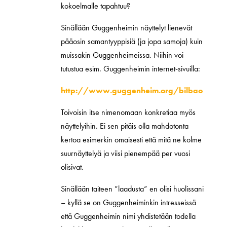
kokoelmalle tapahtuu?
Sinällään Guggenheimin näyttelyt lienevät
pääosin samantyyppisiä (ja jopa samoja) kuin
muissakin Guggenheimeissa. Niihin voi
tutustua esim. Guggenheimin internet-sivuilla:
http://www.guggenheim.org/bilbao
Toivoisin itse nimenomaan konkretiaa myös
näyttelyihin. Ei sen pitäis olla mahdotonta
kertoa esimerkin omaisesti että mitä ne kolme
suurnäyttelyä ja viisi pienempää per vuosi
olisivat.
Sinällään taiteen ”laadusta” en olisi huolissani
– kyllä se on Guggenheiminkin intresseissä
että Guggenheimin nimi yhdistetään todella