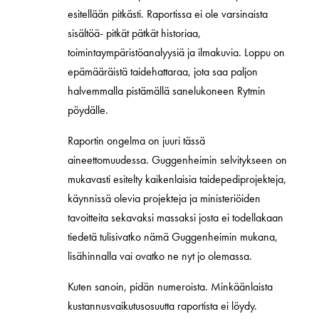
esitellään pitkästi. Raportissa ei ole varsinaista
sisältöä- pitkät pätkät historiaa,
toimintaympäristöanalyysiä ja ilmakuvia. Loppu on
epämääräistä taidehattaraa, jota saa paljon
halvemmalla pistämällä sanelukoneen Rytmin
pöydälle.
Raportin ongelma on juuri tässä
aineettomuudessa. Guggenheimin selvitykseen on
mukavasti esitelty kaikenlaisia taidepediprojekteja,
käynnissä olevia projekteja ja ministeriöiden
tavoitteita sekavaksi massaksi josta ei todellakaan
tiedetä tulisivatko nämä Guggenheimin mukana,
lisähinnalla vai ovatko ne nyt jo olemassa.
Kuten sanoin, pidän numeroista. Minkäänlaista
kustannusvaikutusosuutta raportista ei löydy.