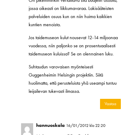
On pikemminkin vertailtava sitä budjetin osuutta,
jossa oikeasti on liikkumavaraa. Lakisääteisten
palveluiden osuus kun on niin huima kaikkien
kuntien menoista.
Jos taidemuseon kulut nousevat 12-14 miljoonaa
vuodessa, niin paljonko se on prosentuaalisesti
taidemuseon kuluissa? Se on olennainen luku.
Suhtaudun varovaisen myönteisesti
Guggenheimin Helsingin projektiin. Siitä
huolimatta, että perusteluista yhä useampi tuntuu
leijailevan tukevasti ilmassa.
Vastaa
hannuoskala
16/01/2012 klo 22:20