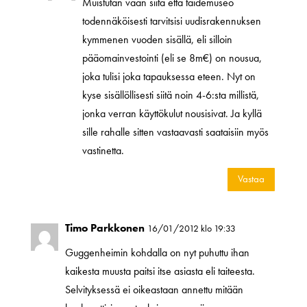
Muistutan vaan siitä että taidemuseo
todennäköisesti tarvitsisi uudisrakennuksen
kymmenen vuoden sisällä, eli silloin
pääomainvestointi (eli se 8m€) on nousua,
joka tulisi joka tapauksessa eteen. Nyt on
kyse sisällöllisesti siitä noin 4-6:sta millistä,
jonka verran käyttökulut nousisivat. Ja kyllä
sille rahalle sitten vastaavasti saataisiin myös
vastinetta.
Vastaa
Timo Parkkonen
16/01/2012 klo 19:33
Guggenheimin kohdalla on nyt puhuttu ihan
kaikesta muusta paitsi itse asiasta eli taiteesta.
Selvityksessä ei oikeastaan annettu mitään