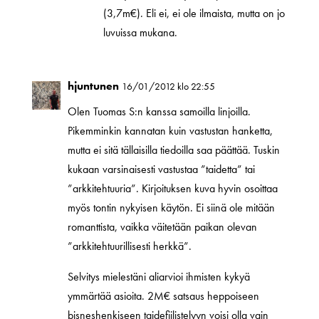
(3,7m€). Eli ei, ei ole ilmaista, mutta on jo
luvuissa mukana.
hjuntunen
16/01/2012 klo 22:55
Olen Tuomas S:n kanssa samoilla linjoilla.
Pikemminkin kannatan kuin vastustan hanketta,
mutta ei sitä tällaisilla tiedoilla saa päättää. Tuskin
kukaan varsinaisesti vastustaa ”taidetta” tai
”arkkitehtuuria”. Kirjoituksen kuva hyvin osoittaa
myös tontin nykyisen käytön. Ei siinä ole mitään
romanttista, vaikka väitetään paikan olevan
”arkkitehtuurillisesti herkkä”.
Selvitys mielestäni aliarvioi ihmisten kykyä
ymmärtää asioita. 2M€ satsaus heppoiseen
bisneshenkiseen taidefiilistelyyn voisi olla vain