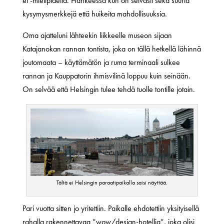
ei -mielipidettä. Hankeessa kun on selvästi sekä suuria
kysymysmerkkejä että huikeita mahdollisuuksia.
Oma ajatteluni lähteekin liikkeelle museon sijaan
Katajanokan rannan tontista, joka on tällä hetkellä lähinnä
joutomaata – käyttämätön ja ruma terminaali sulkee
rannan ja Kauppatorin ihmisvilinä loppuu kuin seinään.
On selvää että Helsingin tulee tehdä tuolle tontille jotain.
Tältä ei Helsingin paraatipaikalla saisi näyttää.
Pari vuotta sitten jo yritettiin. Paikalle ehdotettiin yksityisellä
rahalla rakennettavaa ”wow/design-hotellia”, joka olisi