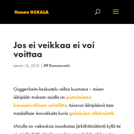
Jos ei veikkaa ei voi
voittaa
tammi 16, 2012
|
49 Kommentit
Guggenheim-keskustelu velloo kuumana – toisen
ääripään mukaan asialla on
juutalaisten
kansainvälinen salaliitto
, toisessa ääripäässä taas
maalaillaan lennokkaita kuvia
galaksien sfääreistä
.
Minulla on vaikeuksia muodostaa järkähtämätöntä kyllä tai