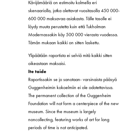
Kävijämääriä on estimoitu kolmella eri
skenaariolla, jotka olettavat vuositasolla 450 000-
600 000 maksavaa asiakasta. Tälle tasolle ei
löydy muuta perustetta kuin että Tukholman
Modernassakin käy 500 000 vierasta vuodessa.
Tämän mukaan kaikki on sitten laskettu.
Ylipäätään raportista ei selviä mitä kaikki sitten
oikeastaan maksaisi.
Ite taide
Raportissakin se jo sanotaan- varsinaista pääsyä
Guggenheimin kokoelmiin ei ole odotettavissa.
The permanent collection of the Guggenheim
Foundation will not form a centerpiece of the new
museum. Since the museum is largely
noncollecting, featuring works of art for long
periods of time is not anticipated.