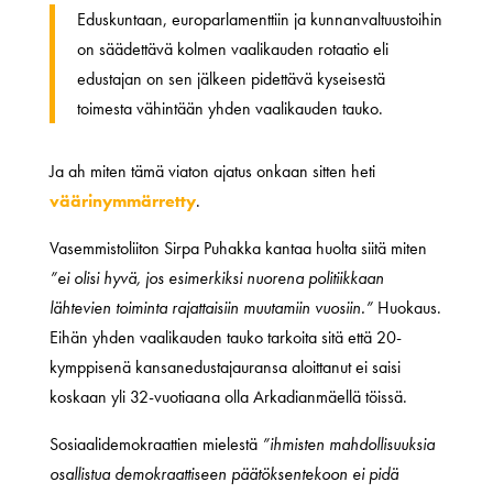
Eduskuntaan, europarlamenttiin ja kunnanvaltuustoihin
on säädettävä kolmen vaalikauden rotaatio eli
edustajan on sen jälkeen pidettävä kyseisestä
toimesta vähintään yhden vaalikauden tauko.
Ja ah miten tämä viaton ajatus onkaan sitten heti
väärinymmärretty
.
Vasemmistoliiton Sirpa Puhakka kantaa huolta siitä miten
”ei olisi hyvä, jos esimerkiksi nuorena politiikkaan
lähtevien toiminta rajattaisiin muutamiin vuosiin.”
Huokaus.
Eihän yhden vaalikauden tauko tarkoita sitä että 20-
kymppisenä kansanedustajauransa aloittanut ei saisi
koskaan yli 32-vuotiaana olla Arkadianmäellä töissä.
Sosiaalidemokraattien mielestä
”ihmisten mahdollisuuksia
osallistua demokraattiseen päätöksentekoon ei pidä