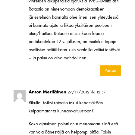
vihreiden alkuperäisiä ajatuksia 1980-luvulta asti.
Rotaatio on nimenomaan demokraattisen
järjestelmän kannalta oleellinen, sen yhteydessä
ei kannata ajatella liikaa yksittäisen puolueen
etua/haittaa. Rotaatio ei suinkaan lopeta
politiikantekoa 12 v. jälkeen, on muitakin tapoja
osallistua politiikkaan kuin vaaleilla valitut tehtävät
– ja paluu on aina mahdollinen.
Vastaa
Anton Meriläinen
27/11/2012 klo 12:57
Rikulle: Miksi rotaatio tekisi kenestäkään
kelpaamatonta kunnanvaltuustoon?
Koko ajatuksen pointti on nimenomaan siinä että
vanhoja äänestäjiä on helpompi pitää. Toisin