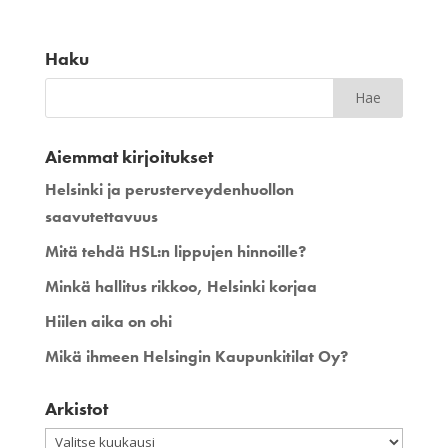
Haku
Aiemmat kirjoitukset
Helsinki ja perusterveydenhuollon
saavutettavuus
Mitä tehdä HSL:n lippujen hinnoille?
Minkä hallitus rikkoo, Helsinki korjaa
Hiilen aika on ohi
Mikä ihmeen Helsingin Kaupunkitilat Oy?
Arkistot
Arkistot