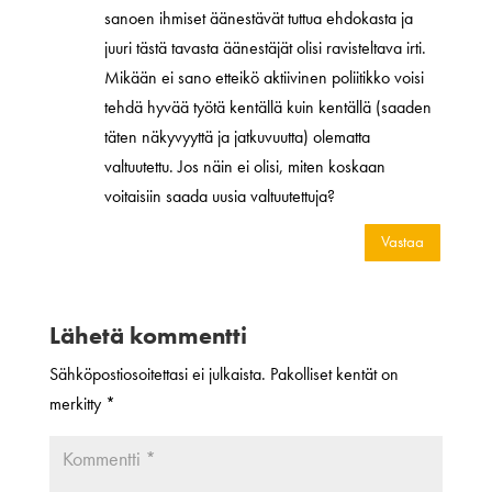
sanoen ihmiset äänestävät tuttua ehdokasta ja
juuri tästä tavasta äänestäjät olisi ravisteltava irti.
Mikään ei sano etteikö aktiivinen poliitikko voisi
tehdä hyvää työtä kentällä kuin kentällä (saaden
täten näkyvyyttä ja jatkuvuutta) olematta
valtuutettu. Jos näin ei olisi, miten koskaan
voitaisiin saada uusia valtuutettuja?
Vastaa
Lähetä kommentti
Sähköpostiosoitettasi ei julkaista.
Pakolliset kentät on
merkitty
*