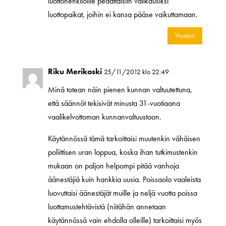
luottohenkilöille pedattaisiin välikausiksi
luottopaikat, joihin ei kansa pääse vaikuttamaan.
Vastaa
Riku Merikoski
25/11/2012 klo 22:49
Minä totean näin pienen kunnan valtuutettuna,
että säännöt tekisivät minusta 31-vuotiaana
vaalikelvottoman kunnanvaltuustoon.
Käytännössä tämä tarkoittaisi muutenkin vähäisen
poliittisen uran loppua, koska ihan tutkimustenkin
mukaan on paljon helpompi pitää vanhoja
äänestäjiä kuin hankkia uusia. Poissaolo vaaleista
luovuttaisi äänestäjät muille ja neljä vuotta poissa
luottamustehtävistä (niitähän annetaan
käytännössä vain ehdolla olleille) tarkoittaisi myös