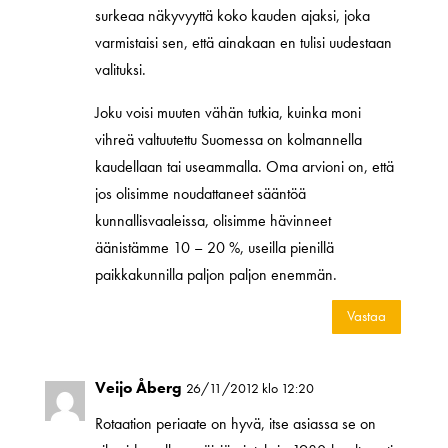
surkeaa näkyvyyttä koko kauden ajaksi, joka
varmistaisi sen, että ainakaan en tulisi uudestaan
valituksi.
Joku voisi muuten vähän tutkia, kuinka moni
vihreä valtuutettu Suomessa on kolmannella
kaudellaan tai useammalla. Oma arvioni on, että
jos olisimme noudattaneet sääntöä
kunnallisvaaleissa, olisimme hävinneet
äänistämme 10 – 20 %, useilla pienillä
paikkakunnilla paljon paljon enemmän.
Vastaa
Veijo Åberg
26/11/2012 klo 12:20
Rotaation periaate on hyvä, itse asiassa se on