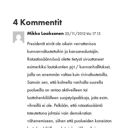
4 Kommentit
Mikko Laaksonen
25/11/2012 klo 17:13
Presidentit eivät ole oikein verrattavissa
kunnanvaltuutettuihin ja kansanedustajiin.
Rotaatiosäännössä olette tietysti sivuuttaneet
esimerkiksi lautakuntien pj:t / kunnanhallitukset,
joilla on enemmän valtaa kuin rivivaltuutetuilla.
Samoin sen, että kolmella vanhalla suurella
puolueilla on antaa aktiiveilleen tai
luottohenkilöilleen suojatyöpaikkoja, joita esim.
vihreillä ei ole. Pelkään, että rotaatiosääntö
toteutettuna johtaisi vain demokratian
vähenemiseen, siihen että puolueiden koneiston