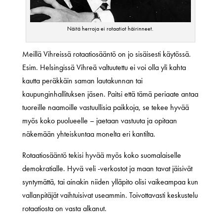
Näitä herroja ei rotaatiot häirinneet.
Meillä Vihreissä rotaatiosääntö on jo sisäisesti käytössä.
Esim. Helsingissä Vihreä valtuutettu ei voi olla yli kahta
kautta peräkkäin saman lautakunnan tai
kaupunginhallituksen jäsen. Paitsi että tämä periaate antaa
tuoreille naamoille vastuullisia paikkoja, se tekee hyvää
myös koko puolueelle – jaetaan vastuuta ja opitaan
näkemään yhteiskuntaa monelta eri kantilta.
Rotaatiosääntö tekisi hyvää myös koko suomalaiselle
demokratialle. Hyvä veli -verkostot ja maan tavat jäisivät
syntymättä, tai ainakin niiden ylläpito olisi vaikeampaa kun
vallanpitäjät vaihtuisivat useammin. Toivottavasti keskustelu
rotaatiosta on vasta alkanut.