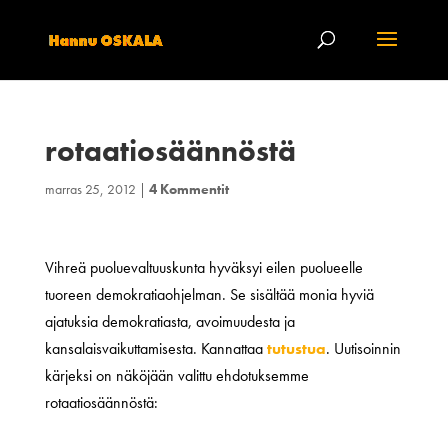
rotaatiosäännöstä
marras 25, 2012
|
4 Kommentit
Vihreä puoluevaltuuskunta hyväksyi eilen puolueelle
tuoreen demokratiaohjelman. Se sisältää monia hyviä
ajatuksia demokratiasta, avoimuudesta ja
kansalaisvaikuttamisesta. Kannattaa
tutustua
. Uutisoinnin
kärjeksi on näköjään valittu ehdotuksemme
rotaatiosäännöstä: