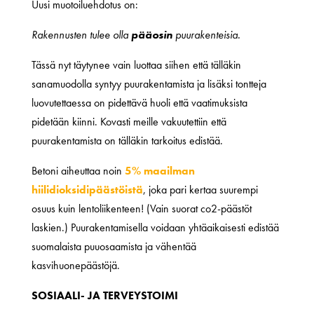
Uusi muotoiluehdotus on:
Rakennusten tulee olla
pääosin
puurakenteisia.
Tässä nyt täytynee vain luottaa siihen että tälläkin
sanamuodolla syntyy puurakentamista ja lisäksi tontteja
luovutettaessa on pidettävä huoli että vaatimuksista
pidetään kiinni. Kovasti meille vakuutettiin että
puurakentamista on tälläkin tarkoitus edistää.
Betoni aiheuttaa noin
5% maailman
hiilidioksidipäästöistä
, joka pari kertaa suurempi
osuus kuin lentoliikenteen! (Vain suorat co2-päästöt
laskien.) Puurakentamisella voidaan yhtäaikaisesti edistää
suomalaista puuosaamista ja vähentää
kasvihuonepäästöjä.
SOSIAALI- JA TERVEYSTOIMI