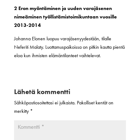
2 Eron myöntäminen ja uuden varajäsenen
nimeäminen työllistämistoimikuntaan vuosille
2013-2014
Johanna Elonen luopuu varajäsenyydestään, tilalle
Neferiti Malaty. Luottamuspaikoissa on pitkin kautta pientä
eloa kun ihmisten elämäntilanteet vaihtelevat.
Lähetä kommentti
Sähköpostiosoitettasi ei julkaista.
Pakolliset kentät on
merkitty
*