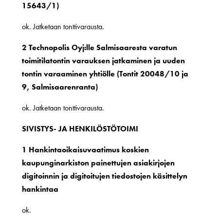
15643/1)
ok. Jatketaan tonttivarausta.
2 Technopolis Oyj:lle Salmisaaresta varatun
toimitilatontin varauksen jatkaminen ja uuden
tontin varaaminen yhtiölle (Tontit 20048/10 ja
9, Salmisaarenranta)
ok. Jatketaan tonttivarausta.
SIVISTYS- JA HENKILÖSTÖTOIMI
1 Hankintaoikaisuvaatimus koskien
kaupunginarkiston painettujen asiakirjojen
digitoinnin ja digitoitujen tiedostojen käsittelyn
hankintaa
ok.