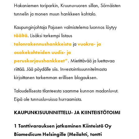
Hakaniemen toriparkin, Kruunuvuoren sillan, Sörnäisten
tunnelin ja monen muun hankkeen kohtalo.
Kaupunginjohtaja Pajusen valmistelema luonnos löytyy
täältä
. Lisäksi tarkempi listaus
talonrakennushankkeista
ja
vuokra- ja
osakekohteiden uudis- ja
peruskorjaushankkeet”
. Mietittävää ja luettavaa
riittää. Jää pöydälle siis. Investointisuunnitelmasta
kirjoittanen tarkemman erillisen blogauksen.
Taloudellisesta tilanteesta saamme kunnon madonluvut.
Eipä ole tunnusluvuissa hurraamista.
KAUPUNKISUUNNITTELU- JA KIINTEISTÖTOIMI
1 Tonttivarauksen jatkaminen Kiinteistö Oy
Biomedicum Helsingille (Meilahti, tontti