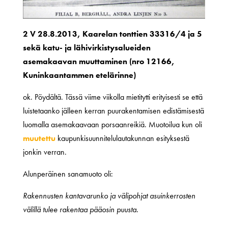
2 V 28.8.2013, Kaarelan tonttien 33316/4 ja 5
sekä katu- ja lähivirkistysalueiden
asemakaavan muuttaminen (nro 12166,
Kuninkaantammen etelärinne)
ok. Pöydältä. Tässä viime viikolla mietitytti erityisesti se että
luistetaanko jälleen kerran puurakentamisen edistämisestä
luomalla asemakaavaan porsaanreikiä. Muotoilua kun oli
muutettu
kaupunkisuunnitelulautakunnan esityksestä
jonkin verran.
Alunperäinen sanamuoto oli:
Rakennusten kantavarunko ja välipohjat asuinkerrosten
välillä tulee rakentaa pääosin puusta.