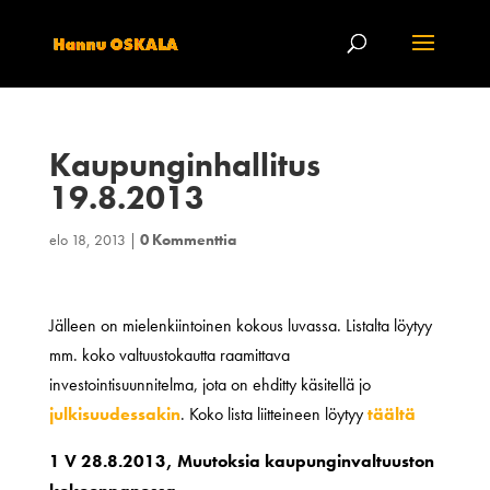
Kaupunginhallitus
19.8.2013
elo 18, 2013
|
0 Kommenttia
Jälleen on mielenkiintoinen kokous luvassa. Listalta löytyy
mm. koko valtuustokautta raamittava
investointisuunnitelma, jota on ehditty käsitellä jo
julkisuudessakin
. Koko lista liitteineen löytyy
täältä
1 V 28.8.2013, Muutoksia kaupunginvaltuuston