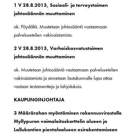
1 V 28.8.2013, Sosiaali- ja terveystoimen
johtosäännön muuttaminen
ok. Pöydältä. Muutetaan johtosääntö vastaamaan
palvelusetelien vakinaistamista.
2 V 28.8.2013, Varhaiskasvatustoimen
johtosäännön muuttaminen
ok. Muutetaan johtosääntö vastaamaan palvelusetelien
vakinaistamista ja annetaan lautakunnalle lupa ottaa
vastaan testamentteja ja lahjoituksia.
KAUPUNGINJOHTAJA
3 Määrärahan myöntäminen rakennusvirastolle
Myllypuron voimalaitoskorttelin alueen ja
Lallukantien pientaloalueen esirakentamiseen