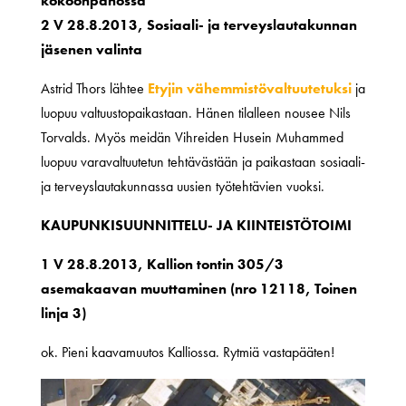
kokoonpanossa
2 V 28.8.2013, Sosiaali- ja terveyslautakunnan
jäsenen valinta
Astrid Thors lähtee
Etyjin vähemmistövaltuutetuksi
ja
luopuu valtuustopaikastaan. Hänen tilalleen nousee Nils
Torvalds. Myös meidän Vihreiden Husein Muhammed
luopuu varavaltuutetun tehtävästään ja paikastaan sosiaali-
ja terveyslautakunnassa uusien työtehtävien vuoksi.
KAUPUNKISUUNNITTELU- JA KIINTEISTÖTOIMI
1 V 28.8.2013, Kallion tontin 305/3
asemakaavan muuttaminen (nro 12118, Toinen
linja 3)
ok. Pieni kaavamuutos Kalliossa. Rytmiä vastapääten!