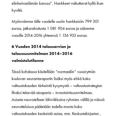
elinkeinoelämän kanssa”. Hankkeet vaikuttavat kyllä ihan
hyviltä.
Myönnämme tälle vuodelle uusiin hankkeisiin 799 301
euroa, jatkorahoitusta 1 081 904 euroa ja sidomme
vuosille 2014-2016 yhteensä 1 136 933 euroa.
6 Vuoden 2014 talousarvion ja
taloussuunnitelman 2014–2016
valmistelutilanne
Tässä kohdassa käsitellään ”normaaliin” vuosirytmiin
kuuluvan seurantaraportin lisäksi myös ehkä koko
valtuustokauden tärkeintä kysymystä – valtuustostrategian
lihaksi tekevää aisaparia – investointisuunnitelmaa.
Asiasta neuvotellaan lähiviikkoina ryhmien välillä ja näissä
neuvotteluissa päätetään todella monta koko
valtuustokauden keskeistä asiaa, mm. Keskustakirjaston ,