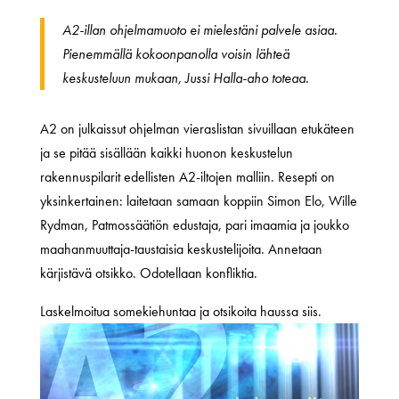
A2-illan ohjelmamuoto ei mielestäni palvele asiaa.
Pienemmällä kokoonpanolla voisin lähteä
keskusteluun mukaan, Jussi Halla-aho toteaa.
A2 on julkaissut ohjelman vieraslistan sivuillaan etukäteen
ja se pitää sisällään kaikki huonon keskustelun
rakennuspilarit edellisten A2-iltojen malliin. Resepti on
yksinkertainen: laitetaan samaan koppiin Simon Elo, Wille
Rydman, Patmossäätiön edustaja, pari imaamia ja joukko
maahanmuuttaja-taustaisia keskustelijoita. Annetaan
kärjistävä otsikko. Odotellaan konfliktia.
Laskelmoitua somekiehuntaa ja otsikoita haussa siis.