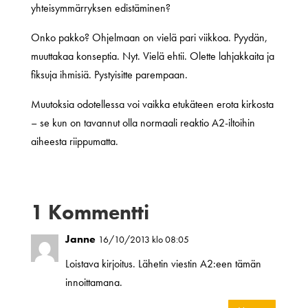
yhteisymmärryksen edistäminen?
Onko pakko? Ohjelmaan on vielä pari viikkoa. Pyydän,
muuttakaa konseptia. Nyt. Vielä ehtii. Olette lahjakkaita ja
fiksuja ihmisiä. Pystyisitte parempaan.
Muutoksia odotellessa voi vaikka etukäteen erota kirkosta
– se kun on tavannut olla normaali reaktio A2-iltoihin
aiheesta riippumatta.
1 Kommentti
Janne
16/10/2013 klo 08:05
Loistava kirjoitus. Lähetin viestin A2:een tämän
innoittamana.