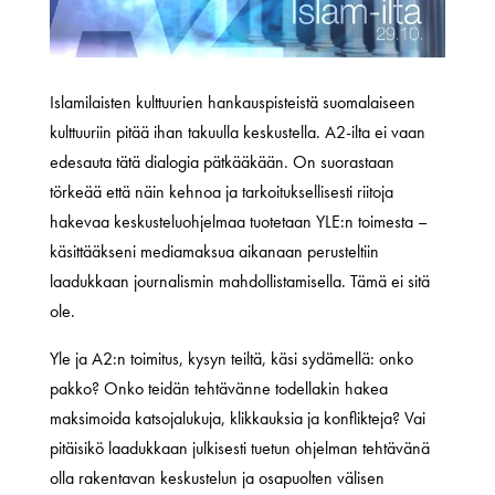
Islamilaisten kulttuurien hankauspisteistä suomalaiseen
kulttuuriin pitää ihan takuulla keskustella. A2-ilta ei vaan
edesauta tätä dialogia pätkääkään. On suorastaan
törkeää että näin kehnoa ja tarkoituksellisesti riitoja
hakevaa keskusteluohjelmaa tuotetaan YLE:n toimesta –
käsittääkseni mediamaksua aikanaan perusteltiin
laadukkaan journalismin mahdollistamisella. Tämä ei sitä
ole.
Yle ja A2:n toimitus, kysyn teiltä, käsi sydämellä: onko
pakko? Onko teidän tehtävänne todellakin hakea
maksimoida katsojalukuja, klikkauksia ja konflikteja? Vai
pitäisikö laadukkaan julkisesti tuetun ohjelman tehtävänä
olla rakentavan keskustelun ja osapuolten välisen