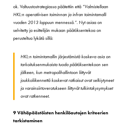
ok. Valtuustostrategiassa päätettiin että
”Valmistellaan
HKL:n operatiivisen toiminnan ja infran toimintamalli
vuoden 2013 loppuun mennessä.”
. Nyt asiaa on
selvitetty ja esittelijän mukaan päätöksentekoa on
perusteltua lykätä sillä:
HKL:n toimintamallin järjestämistä koskeva asia on
tarkoituksenmukaista tuoda päätöksentekoon sen
jälkeen, kun metropolihallintoon liittyvät
joukkoliikennettä koskevat ratkaisut ovat selkiytyneet
ja varainsiirtoverotukseen liittyvät tulkintakysymykset
ovat ratkenneet.
9 Vähäpäästöisten henkilöautojen kriteerien
tarkistaminen