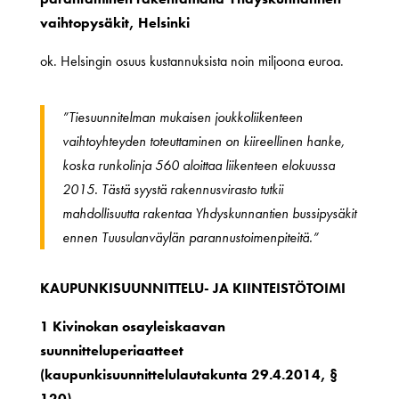
vaihtopysäkit, Helsinki
ok. Helsingin osuus kustannuksista noin miljoona euroa.
”Tiesuunnitelman mukaisen joukkoliikenteen
vaihtoyhteyden toteuttaminen on kiireellinen hanke,
koska runkolinja 560 aloittaa liikenteen elokuussa
2015. Tästä syystä rakennusvirasto tutkii
mahdollisuutta rakentaa Yhdyskunnantien bussipysäkit
ennen Tuusulanväylän parannustoimenpiteitä.”
KAUPUNKISUUNNITTELU- JA KIINTEISTÖTOIMI
1 Kivinokan osayleiskaavan
suunnitteluperiaatteet
(kaupunkisuunnittelulautakunta 29.4.2014, §
120)