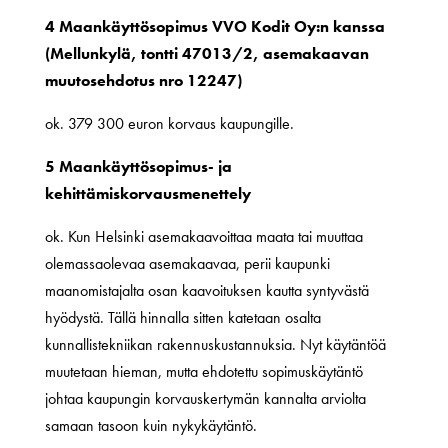
4 Maankäyttösopimus VVO Kodit Oy:n kanssa
(Mellunkylä, tontti 47013/2, asemakaavan
muutosehdotus nro 12247)
ok. 379 300 euron korvaus kaupungille.
5 Maankäyttösopimus- ja
kehittämiskorvausmenettely
ok. Kun Helsinki asemakaavoittaa maata tai muuttaa
olemassaolevaa asemakaavaa, perii kaupunki
maanomistajalta osan kaavoituksen kautta syntyvästä
hyödystä. Tällä hinnalla sitten katetaan osalta
kunnallistekniikan rakennuskustannuksia. Nyt käytäntöä
muutetaan hieman, mutta ehdotettu sopimuskäytäntö
johtaa kaupungin korvauskertymän kannalta arviolta
samaan tasoon kuin nykykäytäntö.