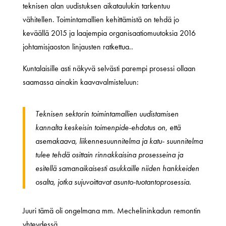
teknisen alan uudistuksen aikataulukin tarkentuu
vähitellen. Toimintamallien kehittämistä on tehdä jo
keväällä 2015 ja laajempia organisaatiomuutoksia 2016
johtamisjaoston linjausten ratkettua..
Kuntalaisille asti näkyvä selvästi parempi prosessi ollaan
saamassa ainakin kaavavalmisteluun:
Teknisen sektorin toimintamallien uudistamisen
kannalta keskeisin toimenpide-ehdotus on, että
asemakaava, liikennesuunnitelma ja katu- suunnitelma
tulee tehdä osittain rinnakkaisina prosesseina ja
esitellä samanaikaisesti asukkaille niiden hankkeiden
osalta, jotka sujuvoittavat asunto-tuotantoprosessia.
Juuri tämä oli ongelmana mm. Mechelininkadun remontin
yhteydessä.