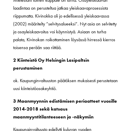
Mielestäni toinen kappale on turha. Osayleiskaavan
laadintaa on perusteltua jatkaa yleiskaavaprosessista
riippumatta. Kivinokka oli jo edellisessä yleiskaavassa
(2002) määritelty ”selvitysalueeksi”. Nyt asia on selvitetty
ja osayleiskaavoitus voi käynnistyä. Asiaan on turha
palata, Kivinokan roikottaminen löysässä hirressä kierros
toisensa perään saa riittää.
2 Kiinteistö Oy Helsingin Lasipaltsin
perustaminen
ok. Kaupunginvaltuuston päätöksen mukaisesti perustetaan
uusi kiinteistöosakeyhtiö.
3 Maanmyynnin edistämisen periaatteet vuosille
2014-2018 sekä katsaus
maanmyyntitilanteeseen ja -näkymiin
Kaupunginvaltuusto edellytti kuluvan vuoden