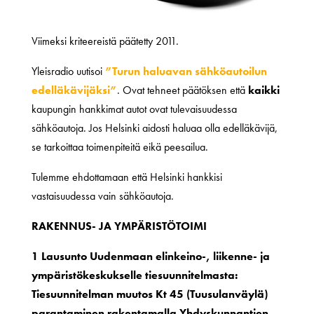
Viimeksi kriteereistä päätetty 2011.
Yleisradio uutisoi
”Turun haluavan sähköautoilun
edelläkävijäksi”
. Ovat tehneet päätöksen että
kaikki
kaupungin hankkimat autot ovat tulevaisuudessa
sähköautoja. Jos Helsinki aidosti haluaa olla edelläkävijä,
se tarkoittaa toimenpiteitä eikä peesailua.
Tulemme ehdottamaan että Helsinki hankkisi
vastaisuudessa vain sähköautoja.
RAKENNUS- JA YMPÄRISTÖTOIMI
1 Lausunto Uudenmaan elinkeino-, liikenne- ja
ympäristökeskukselle tiesuunnitelmasta:
Tiesuunnitelman muutos Kt 45 (Tuusulanväylä)
parantaminen rakentamalla Yhdyskunnantien