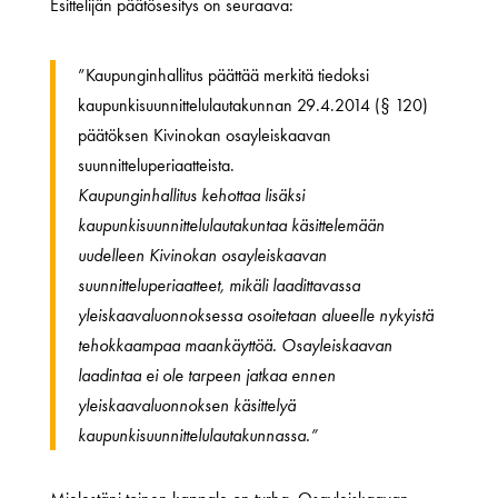
Esittelijän päätösesitys on seuraava:
”Kaupunginhallitus päättää merkitä tiedoksi
kaupunkisuunnittelulautakunnan 29.4.2014 (§ 120)
päätöksen Kivinokan osayleiskaavan
suunnitteluperiaatteista.
Kaupunginhallitus kehottaa lisäksi
kaupunkisuunnittelulautakuntaa käsittelemään
uudelleen Kivinokan osayleiskaavan
suunnitteluperiaatteet, mikäli laadittavassa
yleiskaavaluonnoksessa osoitetaan alueelle nykyistä
tehokkaampaa maankäyttöä. Osayleiskaavan
laadintaa ei ole tarpeen jatkaa ennen
yleiskaavaluonnoksen käsittelyä
kaupunkisuunnittelulautakunnassa.”