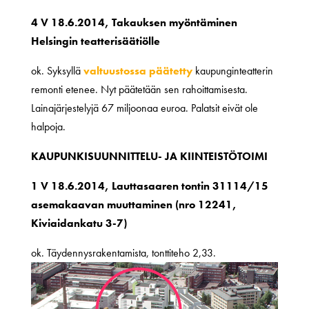
4 V 18.6.2014, Takauksen myöntäminen
Helsingin teatterisäätiölle
ok. Syksyllä
valtuustossa päätetty
kaupunginteatterin
remonti etenee. Nyt päätetään sen rahoittamisesta.
Lainajärjestelyjä 67 miljoonaa euroa. Palatsit eivät ole
halpoja.
KAUPUNKISUUNNITTELU- JA KIINTEISTÖTOIMI
1 V 18.6.2014, Lauttasaaren tontin 31114/15
asemakaavan muuttaminen (nro 12241,
Kiviaidankatu 3-7)
ok. Täydennysrakentamista, tonttiteho 2,33.