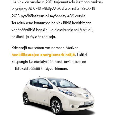
Helsinki on vuodesta 2011 tarjonnut edullisempaa asukas-
ja yrityspysäköintiä vähäpäästöisille autoille. Keväällä
2013 pysäköintietuus oli myönnetty 439 autolle.
Tarkoituksena kannustaa helsinkiläisiä hankkimaan
vähäpäästöisiä bensiini- ja dieselautoja sekä bifuel-,
flexifuel- ja täyssähköautoja.
Kriteerejä muutetaan vastaamaan Motivan
henkilöautojen energiamerkintöjä
. Lisäksi
kaupungin kuljetuskäyttöön hankittavien autojen
hiilidioksidipäästöt kiristyvät hieman.