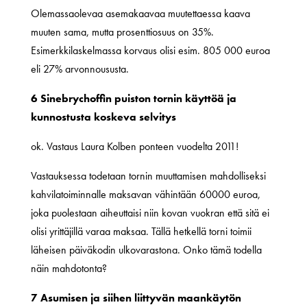
Olemassaolevaa asemakaavaa muutettaessa kaava
muuten sama, mutta prosenttiosuus on 35%.
Esimerkkilaskelmassa korvaus olisi esim. 805 000 euroa
eli 27% arvonnoususta.
6 Sinebrychoffin puiston tornin käyttöä ja
kunnostusta koskeva selvitys
ok. Vastaus Laura Kolben ponteen vuodelta 2011!
Vastauksessa todetaan tornin muuttamisen mahdolliseksi
kahvilatoiminnalle maksavan vähintään 60000 euroa,
joka puolestaan aiheuttaisi niin kovan vuokran että sitä ei
olisi yrittäjillä varaa maksaa. Tällä hetkellä torni toimii
läheisen päiväkodin ulkovarastona. Onko tämä todella
näin mahdotonta?
7 Asumisen ja siihen liittyvän maankäytön