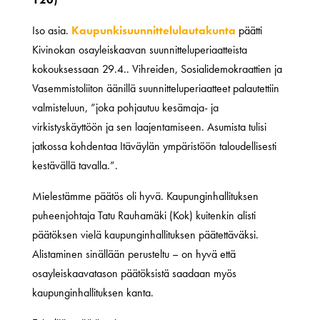
Iso asia.
Kaupunkisuunnittelulautakunta
päätti
Kivinokan osayleiskaavan suunnitteluperiaatteista
kokouksessaan 29.4.. Vihreiden, Sosialidemokraattien ja
Vasemmistoliiton äänillä suunnitteluperiaatteet palautettiin
valmisteluun, ”joka pohjautuu kesämaja- ja
virkistyskäyttöön ja sen laajentamiseen. Asumista tulisi
jatkossa kohdentaa Itäväylän ympäristöön taloudellisesti
kestävällä tavalla.”.
Mielestämme päätös oli hyvä. Kaupunginhallituksen
puheenjohtaja Tatu Rauhamäki (Kok) kuitenkin alisti
päätöksen vielä kaupunginhallituksen päätettäväksi.
Alistaminen sinällään perusteltu – on hyvä että
osayleiskaavatason päätöksistä saadaan myös
kaupunginhallituksen kanta.