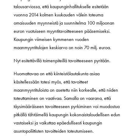
talousarviossa, että kaupunginhallitukselle esitetään
vuonna 2014 kolmen kuukauden välein toteuma
omaisuuden myynneistä ja suunnitelma 100 miljoonan
euron vuotuiseen myyntitavoitteeseen pääsemiseksi.
Kaupungin viimeisen kymmenen vuoden
maanmyyntitulojen keskiarvo on noin 70 milj. euroa.
Nyt esitettävillä toimenpiteillä tavoitteeseen pyritään.
Huomattavaa on että kiinteistölautakunta asiaa
käsitellessään totesi myös, että tavoitteet
maanmyyntituloista on asetettu niin korkealle, että niiden
toteuttaminen on vaativaa. Samalla on vaarana, että
täysimääräiseen tavoitteeseen pyrkiminen voi muodostua
pitkällä tähtäimellä kaupungin kokonaistaloudellisen edun
vastaiseksi ja vaikuttaa epäedullisesti kaupungin
asuntopoliittisten tavoitteiden toteutumiseen.