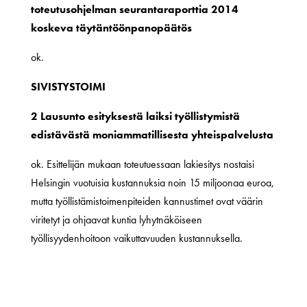
toteutusohjelman seurantaraporttia 2014
koskeva täytäntöönpanopäätös
ok.
SIVISTYSTOIMI
2 Lausunto esityksestä laiksi työllistymistä
edistävästä moniammatillisesta yhteispalvelusta
ok. Esittelijän mukaan toteutuessaan lakiesitys nostaisi
Helsingin vuotuisia kustannuksia noin 15 miljoonaa euroa,
mutta työllistämistoimenpiteiden kannustimet ovat väärin
viritetyt ja ohjaavat kuntia lyhytnäköiseen
työllisyydenhoitoon vaikuttavuuden kustannuksella.