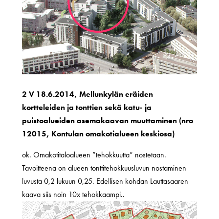
2 V 18.6.2014, Mellunkylän eräiden
kortteleiden ja tonttien sekä katu- ja
puistoalueiden asemakaavan muuttaminen (nro
12015, Kontulan omakotialueen keskiosa)
ok. Omakotitaloalueen ”tehokkuutta” nostetaan.
Tavoitteena on alueen tonttitehokkuusluvun nostaminen
luvusta 0,2 lukuun 0,25. Edellisen kohdan Lauttasaaren
kaava siis noin 10x tehokkaampi..