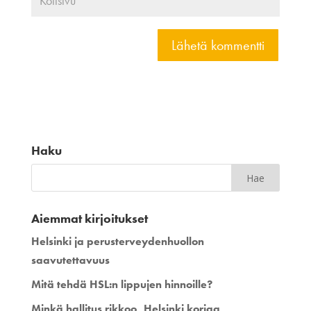
Haku
Aiemmat kirjoitukset
Helsinki ja perusterveydenhuollon
saavutettavuus
Mitä tehdä HSL:n lippujen hinnoille?
Minkä hallitus rikkoo, Helsinki korjaa