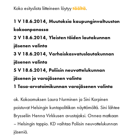
Koko esityslista liitteineen löytyy
täältä
.
1 V 18.6.2014, Muutoksia kaupunginvaltuuston
kokoonpanossa
2 V 18.6.2014, Yleisten töiden lautakunnan
jäsenen valinta
3 V 18.6.2014, Varhaiskasvatuslautakunnan
jäsenen valinta
5 V 18.6.2014, Poliisin neuvottelukunnan
jäsenen ja varajäsenen valinta
1 Tasa-arvotoimikunnan varajäsenen valinta
ok. Kokoomuksen Laura Nurminen ja Sini Korpinen
poistuvat Helsingin kuntapolitiikan näyttömöltä. Sini lähtee
Brysseliin Henna Virkkusen avustajaksi. Onnea matkaan
– Helsingin tappio. KD vaihtaa Poliisin neuvottelukunnan
jäseniä.