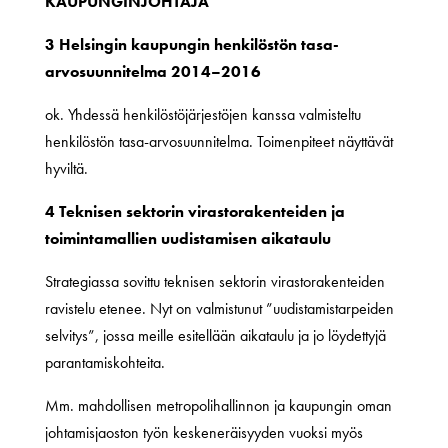
KAUPUNGINJOHTAJA
3 Helsingin kaupungin henkilöstön tasa-
arvosuunnitelma 2014–2016
ok. Yhdessä henkilöstöjärjestöjen kanssa valmisteltu
henkilöstön tasa-arvosuunnitelma. Toimenpiteet näyttävät
hyviltä.
4 Teknisen sektorin virastorakenteiden ja
toimintamallien uudistamisen aikataulu
Strategiassa sovittu teknisen sektorin virastorakenteiden
ravistelu etenee. Nyt on valmistunut ”uudistamistarpeiden
selvitys”, jossa meille esitellään aikataulu ja jo löydettyjä
parantamiskohteita.
Mm. mahdollisen metropolihallinnon ja kaupungin oman
johtamisjaoston työn keskeneräisyyden vuoksi myös