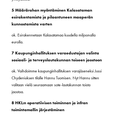
5 Määrärahan myöntäminen Kalasataman
esirakentamista ja pilaantuneen maaperän
kunnostamista varten
ok. Esirakennetaan Kalasatamaa kuudella miljoonalla
eurolla.
7 Kaupunginhallituksen varaedustajan valinta
sosiaali- ja terveyslautakunnan toiseen jaostoon
ok. Vaihdoimme kaupunginhallituksen varajäseneksi Jussi
Chydeniuksen tilalle Hannu Tuomisen. Nyt Hannu sitten
valitaan vielä seuraamaan sote-lautakunnan toista
jaostoa.
8 HKL:n operatiivisen toiminnan ja infran
toimintamallin järjestäminen