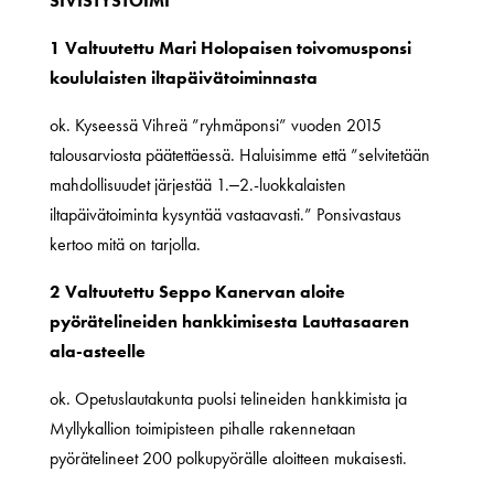
SIVISTYSTOIMI
1 Valtuutettu Mari Holopaisen toivomusponsi
koululaisten iltapäivätoiminnasta
ok. Kyseessä Vihreä ”ryhmäponsi” vuoden 2015
talousarviosta päätettäessä. Haluisimme että ”selvitetään
mahdollisuudet järjestää 1.‒2.-luokkalaisten
iltapäivätoiminta kysyntää vastaavasti.” Ponsivastaus
kertoo mitä on tarjolla.
2 Valtuutettu Seppo Kanervan aloite
pyörätelineiden hankkimisesta Lauttasaaren
ala-asteelle
ok. Opetuslautakunta puolsi telineiden hankkimista ja
Myllykallion toimipisteen pihalle rakennetaan
pyörätelineet 200 polkupyörälle aloitteen mukaisesti.