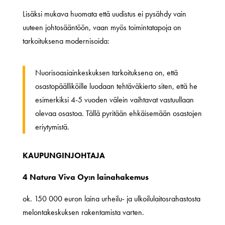
Lisäksi mukava huomata että uudistus ei pysähdy vain
uuteen johtosääntöön, vaan myös toimintatapoja on
tarkoituksena modernisoida:
Nuorisoasiainkeskuksen tarkoituksena on, että
osastopäälliköille luodaan tehtäväkierto siten, että he
esimerkiksi 4-5 vuoden välein vaihtavat vastuullaan
olevaa osastoa. Tällä pyritään ehkäisemään osastojen
eriytymistä.
KAUPUNGINJOHTAJA
4 Natura Viva Oy:n lainahakemus
ok. 150 000 euron laina urheilu- ja ulkoilulaitosrahastosta
melontakeskuksen rakentamista varten.