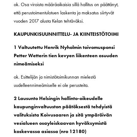
ok. Osa viroista määräaikaisia sillä hallitus on päättänyt,
että perustoimentulotuen laskenta ja maksatus siirtyvät
vuoden 2017 alusta Kelan tehtäväksi.
KAUPUNKISUUNNITTELU- JA KIINTEISTÖTOIMI
1 Valtuutettu Henrik Nyholmin toivomusponsi
Petter Wetterin tien kevyen liikenteen osuuden
nimeämiseksi
ok. Esittelijän ja nimistötoimikunnan mielestä
uudelleennimeämiselle ei ole perusteita.
2 Lausunto Helsingin hallinto-oikeudelle
kaupunginvaltuuston päätöksestä tehdyistä
valituksista Koivusaaren ja sitä ympäröivän
vesialueen osayleiskaavan hyväksymistä
koskevassa asiassa (nro 12180)