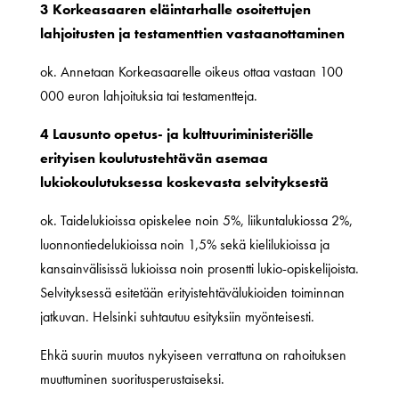
3 Korkeasaaren eläintarhalle osoitettujen
lahjoitusten ja testamenttien vastaanottaminen
ok. Annetaan Korkeasaarelle oikeus ottaa vastaan 100
000 euron lahjoituksia tai testamentteja.
4 Lausunto opetus- ja kulttuuriministeriölle
erityisen koulutustehtävän asemaa
lukiokoulutuksessa koskevasta selvityksestä
ok. Taidelukioissa opiskelee noin 5%, liikuntalukiossa 2%,
luonnontiedelukioissa noin 1,5% sekä kielilukioissa ja
kansainvälisissä lukioissa noin prosentti lukio-opiskelijoista.
Selvityksessä esitetään erityistehtävälukioiden toiminnan
jatkuvan. Helsinki suhtautuu esityksiin myönteisesti.
Ehkä suurin muutos nykyiseen verrattuna on rahoituksen
muuttuminen suoritusperustaiseksi.