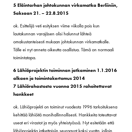
5 Eläintarhan johtokunnan virkamatka Berliiniin,
Saksaan 21. – 22.8.2015
ok. Esittelijä veti esityksen viime viikolla pois kun
lautakunnan varajäsen olisi halunnut lähteä
omakustanteisesti mukaan johtokunnan virkamatkalle.
Tälle ei nyt anneta oikeutta osallistua. Tämä on normaali
toimintatapa.
6 Lähiöprojektin toiminnan jatkaminen 1.1.2016
alkaen ja toimintakertomus 2014
7 Lähiörahastosta vuonna 2015 rahoitettavat
hankkeet
ok. Lähiöprojekti on toiminut vuodesta 1996 tarkoituksena
kehittää lähiöitä monihallinnollisesti. Hankkeita toteuttavat
useat eri virastot ja myös yhteistyössä. Nyt esitetään että
lähiöprojektia jatkettaisiin seuraavat kaksi vuotta, jolloin