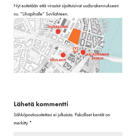
Nyt esitetään että virastot sijoittuisivat uudisrakennukseen
ns. ”Lihapihalle” Suvilahteen.
Lähetä kommentti
Sähköpostiosoitettasi ei julkaista.
Pakolliset kentät on
merkitty
*