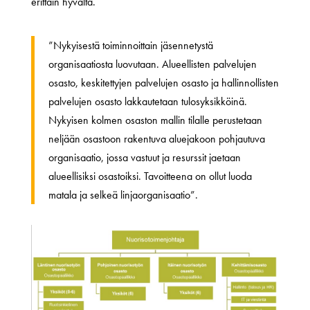
erittäin hyvältä.
”Nykyisestä toiminnoittain jäsennetystä
organisaatiosta luovutaan. Alueellisten palvelujen
osasto, keskitettyjen palvelujen osasto ja hallinnollisten
palvelujen osasto lakkautetaan tulosyksikköinä.
Nykyisen kolmen osaston mallin tilalle perustetaan
neljään osastoon rakentuva aluejakoon pohjautuva
organisaatio, jossa vastuut ja resurssit jaetaan
alueellisiksi osastoiksi. Tavoitteena on ollut luoda
matala ja selkeä linjaorganisaatio”.