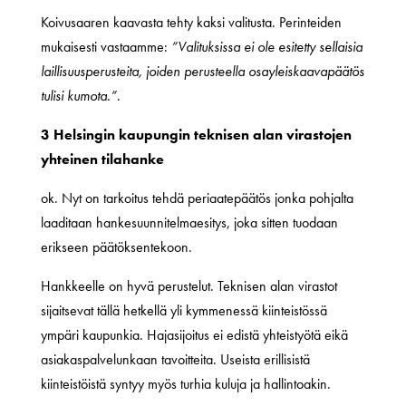
Koivusaaren kaavasta tehty kaksi valitusta. Perinteiden
mukaisesti vastaamme:
”Valituksissa ei ole esitetty sellaisia
laillisuusperusteita, joiden perusteella osayleiskaavapäätös
tulisi kumota.”
.
3 Helsingin kaupungin teknisen alan virastojen
yhteinen tilahanke
ok. Nyt on tarkoitus tehdä periaatepäätös jonka pohjalta
laaditaan hankesuunnitelmaesitys, joka sitten tuodaan
erikseen päätöksentekoon.
Hankkeelle on hyvä perustelut. Teknisen alan virastot
sijaitsevat tällä hetkellä yli kymmenessä kiinteistössä
ympäri kaupunkia. Hajasijoitus ei edistä yhteistyötä eikä
asiakaspalvelunkaan tavoitteita. Useista erillisistä
kiinteistöistä syntyy myös turhia kuluja ja hallintoakin.