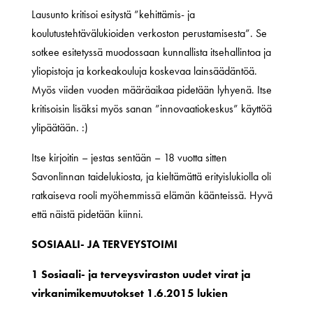
Lausunto kritisoi esitystä ”kehittämis- ja
koulutustehtävälukioiden verkoston perustamisesta”. Se
sotkee esitetyssä muodossaan kunnallista itsehallintoa ja
yliopistoja ja korkeakouluja koskevaa lainsäädäntöä.
Myös viiden vuoden määräaikaa pidetään lyhyenä. Itse
kritisoisin lisäksi myös sanan ”innovaatiokeskus” käyttöä
ylipäätään. :)
Itse kirjoitin – jestas sentään – 18 vuotta sitten
Savonlinnan taidelukiosta, ja kieltämättä erityislukiolla oli
ratkaiseva rooli myöhemmissä elämän käänteissä. Hyvä
että näistä pidetään kiinni.
SOSIAALI- JA TERVEYSTOIMI
1 Sosiaali- ja terveysviraston uudet virat ja
virkanimikemuutokset 1.6.2015 lukien