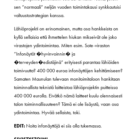
sen ”normaali” neljän vuoden toimintakausi synkkautuisi
valtuustostrategian kanssa.
Lähiöprojekti on erinomainen, mutta osa hankkeista on
kyllä sellaisia että ihmettelen hiukan mikseivät ole joko
virastojen ydintoimintaa. Miten esim. Sote-viraston
”Infonäytöt �hyvinvoinnin� ja
�terveyden�edistäjinä” erityisesti parantaa lähiöiden
toimivuutta? 400 000 euroa infonäyttöjen kehittämiseen?
Samaten Maunulan tulevaan monitoimitaloon hankitaan
toiminnallista teknistä laitteistoa lähiöprojektin puitteissa
400 000 eurolla. Eivätkö nämä laitteet kuulu olennaisesti
talon toiminnallisuuteen? Tämä ei ole lisäystä, vaan osa
ydintoimintaa. Hyvää sellaista, toki.
EDIT:
Noita infonäyttöjä ei siis olla tukemassa.