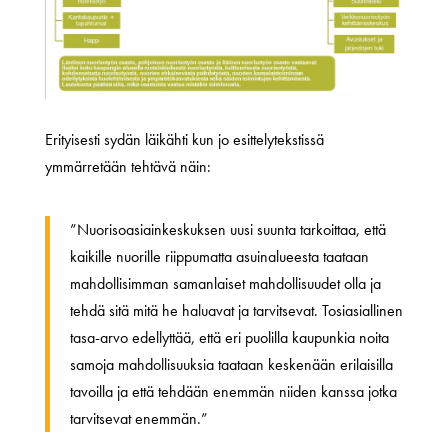
Erityisesti sydän läikähti kun jo esittelytekstissä
ymmärretään tehtävä näin:
”Nuorisoasiainkeskuksen uusi suunta tarkoittaa, että
kaikille nuorille riippumatta asuinalueesta taataan
mahdollisimman samanlaiset mahdollisuudet olla ja
tehdä sitä mitä he haluavat ja tarvitsevat. Tosiasiallinen
tasa-arvo edellyttää, että eri puolilla kaupunkia noita
samoja mahdollisuuksia taataan keskenään erilaisilla
tavoilla ja että tehdään enemmän niiden kanssa jotka
tarvitsevat enemmän.”