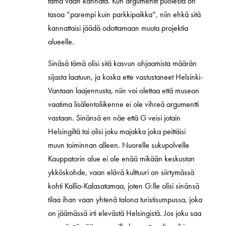
tämä vaan kannata. Kun argumentit puolesta on
tasoa ”parempi kuin parkkipaikka”, niin ehkä sitä
kannattaisi jäädä odottamaan muuta projektia
alueelle.
Sinäsä tämä olisi sitä kasvun ohjaamista määrän
sijasta laatuun, ja koska ette vastustaneet Helsinki-
Vantaan laajennusta, niin voi olettaa että museon
vaatima lisälentoliikenne ei ole vihreä argumentti
vastaan. Sinänsä en näe että G veisi jotain
Helsingiltä tai olisi joku majakka joka peittäisi
muun toiminnan alleen. Nuorelle sukupolvelle
Kauppatorin alue ei ole enää mikään keskustan
ykköskohde, vaan elävä kulttuuri on siirtymässä
kohti Kallio-Kalasatamaa, joten G:lle olisi sinänsä
tilaa ihan vaan yhtenä talona turistisumpussa, joka
on jäämässä irti elevästä Helsingistä. Jos joku saa