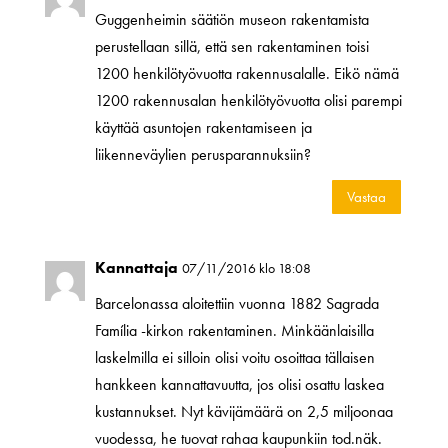
Guggenheimin säätiön museon rakentamista
perustellaan sillä, että sen rakentaminen toisi
1200 henkilötyövuotta rakennusalalle. Eikö nämä
1200 rakennusalan henkilötyövuotta olisi parempi
käyttää asuntojen rakentamiseen ja
liikenneväylien perusparannuksiin?
Vastaa
Kannattaja
07/11/2016 klo 18:08
Barcelonassa aloitettiin vuonna 1882 Sagrada
Família -kirkon rakentaminen. Minkäänlaisilla
laskelmilla ei silloin olisi voitu osoittaa tällaisen
hankkeen kannattavuutta, jos olisi osattu laskea
kustannukset. Nyt kävijämäärä on 2,5 miljoonaa
vuodessa, he tuovat rahaa kaupunkiin tod.näk.