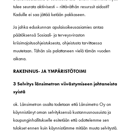
tulee seurata aktiivisesti – riittäväthän resurssit aidosti?
Kaduille ei saa jättää ketään pakkaseen.
Ja jahka eduskunnan apulaisoikeusasiamies antaa
päätöksensä Sosiaali- ja terveysviraston
kriisimajoitusohjeistuksesta, ohjeistusta tarvittaessa
muutetaan. Tähän siis palattaneen vielä tämän vuoden
aikana.
RAKENNUS- JA YMPÄRISTÖTOIMI
3 Selvitys länsimetron viivästymiseen johtaneista
syistä
ok. Länsimetron osalta todetaan että Länsimetro Oy on
käynnistänyt oman selvityksensä kustannusnousuista ja
kaupunginhallitukselle esitetään että odottelemme sen
tulokset ennen kuin käynnistämme mitään muuta selvitystä.