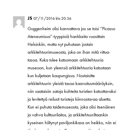
JS
07/11/2016 klo 20:36
Guggenheim olisi kannattava jos se toisi ”Picasso
Ateneumissa”-tyyppisiä hankkeita vuosittain
Helsinkiin, mutta nyt puhutaan jostain
arkkitehtuurimuseosta, joka on ihan mitä vittua-
tasoa. Kuka tulee katsomaan arkkitehtuuria
museoon, kun yleensä arkkitehtuuria katsotaan
kun kuljetaan kaupungissa. Nostaisitte
arkkitehtuurin yleistä tasoa kaavoitusmääräyksin,
niin saataisiin satoja kohteita turistien katsottavaksi
ja levitettyä reilusti turisteja kiinnostavaa aluetta.
Kun ei puhuta taidemuseosta, joka olisi itsenäinen
ja vahva kulttuurilaitos, ja arkkitehtuuriltaankin
kyseinen hiiltynyt paviljonkikasa on heikko, niin ei