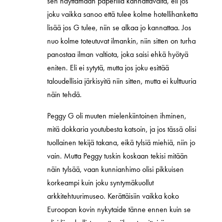
sen näyttämään paperilla kannattavalta, eli jos
joku vaikka sanoo että tulee kolme hotellihanketta
lisää jos G tulee, niin se alkaa jo kannattaa. Jos
nuo kolme toteutuvat ilmankin, niin sitten on turha
panostaa ilman valtiota, joka saisi ehkä hyötyä
eniten. Eli ei sytytä, mutta jos joku esittää
taloudellisia järkisyitä niin sitten, mutta ei kulttuuria
näin tehdä.
Peggy G oli muuten mielenkiintoinen ihminen,
mitä dokkaria youtubesta katsoin, ja jos tässä olisi
tuollainen tekijä takana, eikä tylsiä miehiä, niin jo
vain. Mutta Peggy tuskin koskaan tekisi mitään
näin tylsää, vaan kunnianhimo olisi pikkuisen
korkeampi kuin joku syntymäkuollut
arkkitehtuurimuseo. Kerättäisiin vaikka koko
Euroopan kovin nykytaide tänne ennen kuin se