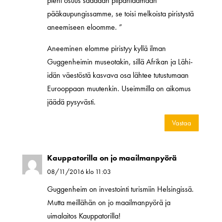
pieni osuus saadaan piipahtaamaan
pääkaupungissamme, se toisi melkoista piristystä
aneemiseen eloomme. ”
Aneeminen elomme piristyy kyllä ilman
Guggenheimin museotakin, sillä Afrikan ja Lähi-
idän väestöstä kasvava osa lähtee tutustumaan
Eurooppaan muutenkin. Useimmilla on aikomus
jäädä pysyvästi.
Vastaa
Kauppatorilla on jo maailmanpyörä
08/11/2016 klo 11:03
Guggenheim on investointi turismiin Helsingissä.
Mutta meillähän on jo maailmanpyörä ja
uimalaitos Kauppatorilla!