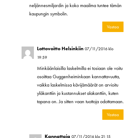
neljännesmiljardin ja koko maailma tuntee tämän
kaupungin symbolin.
Vastaa
Lottovoitto Helsinkiin
07/11/2016 klo
19:59
Minkäänlaisilla laskelmilla ei tosiaan ole voitu
osoittaa Guggenheiminkaan kannattavuutta,
vaikka laskelmissa kävijämäärät on arvioitu
yläkanttiin ja kustannukset alakanttiin, kuten
tapana on. Ja sitten vaan tuottoja odottamaan.
Vastaa
Kannattaja
07/11/2016 klo 21:15