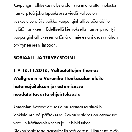
Kaupunginhallituskäsittelystä olen sitä mieltä että mielestäni
hanke pitää joka tapauksessa viedä valtuuston
keskusteluun. Siis vaikka kaupunginhallitus päättäisi jo
hylätä hankkeen. Edellisellä kierroksella hanke pysähtyi
kaupunginhallitukseen ja tämä on mielestäni osasyy tähän
pitkittyneeseen limboon.
SOSIAALI- JA TERVEYSTOIMI
1 V 16.11.2016, Valtuutettujen Thomas
Wallgrénin ja Veronika Honkasalon aloite
hätämajoituksen järjestämisessä
noudatettavasta ohjeistuksesta
Romanien hätämajoitusasia on saamassa ainakin
jonkinlaisen välipäätöksen: Diakonissalaitos on ottamassa
vastuun hätämajoituksesta ja Helsinki tukee
Diakonissalaitosta avustuksella tätä varten. Tilannetta myös