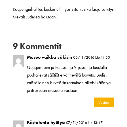
Kaupunginhallitus keskusteli myös siitä kuinka laaja selvitys
tulevaisuudessa halutaan.
9 Kommentit
Museo vaikka väkisin
06/11/2016 klo 19:50
Guggenheim ja Pajusen ja Viljasen ja taustalla
puuhailevat säätiöt eivät hevillä luovuta. Luulisi,
että tällainen hirveä tinkaaminen alkaisi kääntyä
jo itsessään museota vastaan.
Vastaa
Kiistatonta hyötyä
07/11/2016 klo 13:47