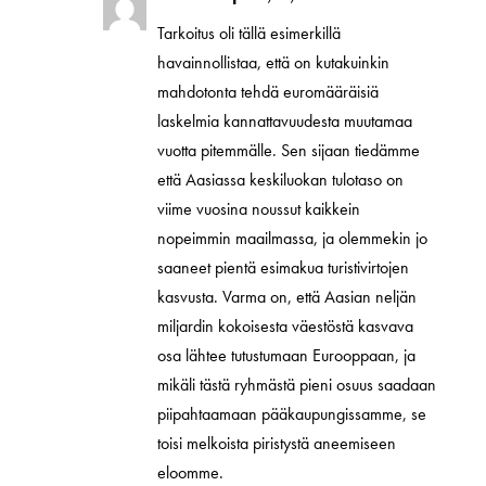
Tarkoitus oli tällä esimerkillä
havainnollistaa, että on kutakuinkin
mahdotonta tehdä euromääräisiä
laskelmia kannattavuudesta muutamaa
vuotta pitemmälle. Sen sijaan tiedämme
että Aasiassa keskiluokan tulotaso on
viime vuosina noussut kaikkein
nopeimmin maailmassa, ja olemmekin jo
saaneet pientä esimakua turistivirtojen
kasvusta. Varma on, että Aasian neljän
miljardin kokoisesta väestöstä kasvava
osa lähtee tutustumaan Eurooppaan, ja
mikäli tästä ryhmästä pieni osuus saadaan
piipahtaamaan pääkaupungissamme, se
toisi melkoista piristystä aneemiseen
eloomme.