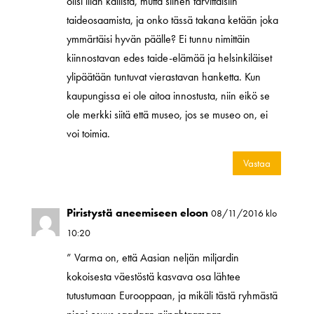
olisi liian kallista, mutta siihen tarvittaisiin
taideosaamista, ja onko tässä takana ketään joka
ymmärtäisi hyvän päälle? Ei tunnu nimittäin
kiinnostavan edes taide-elämää ja helsinkiläiset
ylipäätään tuntuvat vierastavan hanketta. Kun
kaupungissa ei ole aitoa innostusta, niin eikö se
ole merkki siitä että museo, jos se museo on, ei
voi toimia.
Vastaa
Piristystä aneemiseen eloon
08/11/2016 klo
10:20
” Varma on, että Aasian neljän miljardin
kokoisesta väestöstä kasvava osa lähtee
tutustumaan Eurooppaan, ja mikäli tästä ryhmästä