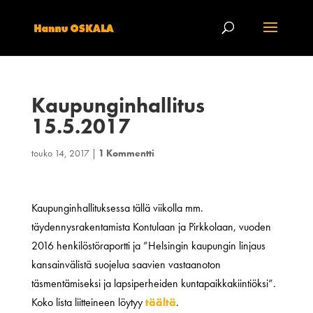
Kaupunginhallitus
15.5.2017
touko 14, 2017
|
1 Kommentti
Kaupunginhallituksessa tällä viikolla mm.
täydennysrakentamista Kontulaan ja Pirkkolaan, vuoden
2016 henkilöstöraportti ja ”Helsingin kaupungin linjaus
kansainvälistä suojelua saavien vastaanoton
täsmentämiseksi ja lapsiperheiden kuntapaikkakiintiöksi”.
Koko lista liitteineen löytyy
täältä
.