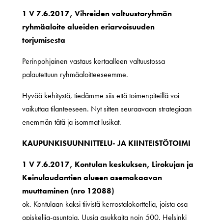
1 V 7.6.2017, Vihreiden valtuustoryhmän
ryhmäaloite alueiden eriarvoisuuden
torjumisesta
Perinpohjainen vastaus kertaalleen valtuustossa
palautettuun ryhmäaloitteeseemme.
Hyvää kehitystä, tiedämme siis että toimenpiteillä voi
vaikuttaa tilanteeseen. Nyt sitten seuraavaan strategiaan
enemmän tätä ja isommat lusikat.
KAUPUNKISUUNNITTELU- JA KIINTEISTÖTOIMI
1 V 7.6.2017, Kontulan keskuksen, Lirokujan ja
Keinulaudantien alueen asemakaavan
muuttaminen (nro 12088)
ok. Kontulaan kaksi tiivistä kerrostalokorttelia, joista osa
opiskelija-asuntoja. Uusia asukkaita noin 500. Helsinki