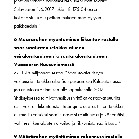
johtajan virkaan valtiotieteiden lisensiaatti Maarit
Sulavuoren 1.6.2017 lukien 8 175,04 euron
kokonaiskuukausipalkan mukaan määräytyvin
palkkaeduin.”
6 Määrärahan myöntäminen liikuntavirastolle
saaristoalusten telakka-alueen
esirakentamiseen ja rantarakentamiseen
Vuosaaren Ruusuniemessä
ok. 1,45 miljoonaa euroa. ”Saaristolaivurit ry:n
vesibussien telakka-alue Sompasaaressa Kalasatamassa
jää asuntorakentamisen alle loppukesällä 2017.
Yhdistyksessä toimivat vesibussiyrittäjät vastaavat suurilta
osin vesireittiliikenteestä Helsingin alueella. Ilman telakka-
aluetta liikennöinti saariin nostaisi reittihintoja ja vähentäisi
välillisesti kuntalaisten ulkoilua ja liikkumista saaristossa.”
9 Määrärahan myöntäminen rakennusvirastolle