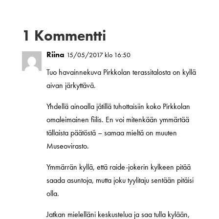
1 Kommentti
Riina
15/05/2017 klo 16:50
Tuo havainnekuva Pirkkolan terassitalosta on kyllä
aivan järkyttävä.
Yhdellä ainoalla jätillä tuhottaisiin koko Pirkkolan
omaleimainen fiilis. En voi mitenkään ymmärtää
tällaista päätöstä – samaa mieltä on muuten
Museovirasto.
Ymmärrän kyllä, että raide-jokerin kylkeen pitää
saada asuntoja, mutta joku tyylitaju sentään pitäisi
olla.
Jatkan mielelläni keskustelua ja saa tulla kylään,