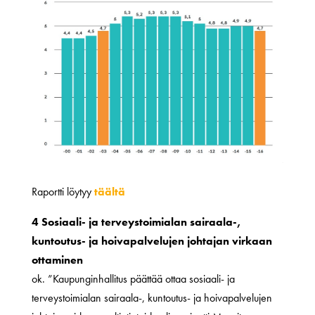
Raportti löytyy
täältä
4 Sosiaali- ja terveystoimialan sairaala-,
kuntoutus- ja hoivapalvelujen johtajan virkaan
ottaminen
ok. ”Kaupunginhallitus päättää ottaa sosiaali- ja
terveystoimialan sairaala-, kuntoutus- ja hoivapalvelujen