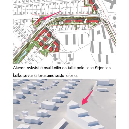
Alueen nykyisiltä asukkailta on tullut palautetta Pirjontien
katkaisevasta terassimaisesta talosta.