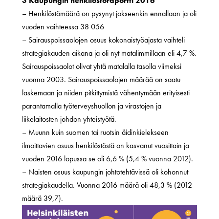
3 Kaupungin henkilöstöraportti 2016
– Henkilöstömäärä on pysynyt jokseenkin ennallaan ja oli
vuoden vaihteessa 38 056
– Sairauspoissaolojen osuus kokonaistyöajasta vaihteli
strategiakauden aikana ja oli nyt matalimmillaan eli 4,7 %.
Sairauspoissaolot olivat yhtä matalalla tasolla viimeksi
vuonna 2003. Sairauspoissaolojen määrää on saatu
laskemaan ja niiden pitkittymistä vähentymään erityisesti
parantamalla työterveyshuollon ja virastojen ja
liikelaitosten johdon yhteistyötä.
– Muunn kuin suomen tai ruotsin äidinkielekseen
ilmoittavien osuus henkilöstöstä on kasvanut vuosittain ja
vuoden 2016 lopussa se oli 6,6 % (5,4 % vuonna 2012).
– Naisten osuus kaupungin johtotehtävissä oli kohonnut
strategiakaudella. Vuonna 2016 määrä oli 48,3 % (2012
määrä 39,7).