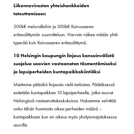
Liikenneviraston yhteishankkeiden
toteuttamiseen
500k€ meluvalleihin ja 300k€ Koivusaaren
eritasoliittymän suunnitteluun. Harvoin näkee mitään yhtä
typerää kuin Koivusaaren eritasoliittymä.
10 Helsingin kaupungin linjaus kansainvälistä
suojelua saavien vastaanoton täsmentämiseksi
ja lapsiperheiden kuntapaikkakiintiöksi
Mietimme pitäisikö linjausta vielä tarkistaa. Päätöksessä
esitetään kuntapaikkaa 10 lapsiperheelle, jotka asuvat
Helsingissä vastaanottokeskuksissa. Haluamme selvittää
onko tähän huomioitu oikea perheiden määrä –
kuntapaikkaan kun on oikeus myös yksityismajoituksessa
asuvilla.