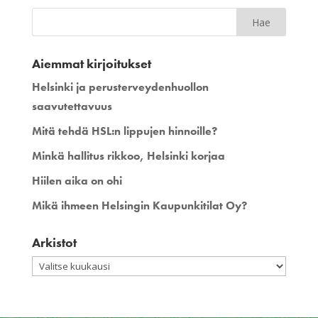
Aiemmat kirjoitukset
Helsinki ja perusterveydenhuollon
saavutettavuus
Mitä tehdä HSL:n lippujen hinnoille?
Minkä hallitus rikkoo, Helsinki korjaa
Hiilen aika on ohi
Mikä ihmeen Helsingin Kaupunkitilat Oy?
Arkistot
Arkistot