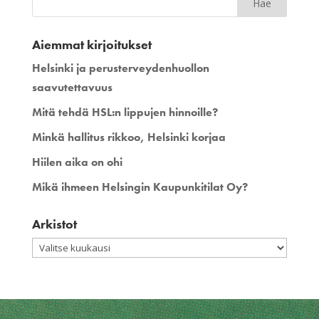
Aiemmat kirjoitukset
Helsinki ja perusterveydenhuollon
saavutettavuus
Mitä tehdä HSL:n lippujen hinnoille?
Minkä hallitus rikkoo, Helsinki korjaa
Hiilen aika on ohi
Mikä ihmeen Helsingin Kaupunkitilat Oy?
Arkistot
Arkistot