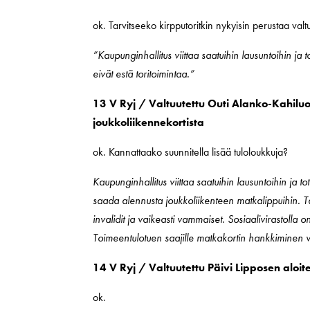
ok. Tarvitseeko kirpputoritkin nykyisin perustaa valtu
”Kaupunginhallitus viittaa saatuihin lausuntoihin j
eivät estä toritoimintaa.”
13 V Ryj / Valtuutettu Outi Alanko-Kahilu
joukkoliikennekortista
ok. Kannattaako suunnitella lisää tuloloukkuja?
Kaupunginhallitus viittaa saatuihin lausuntoihin ja to
saada alennusta joukkoliikenteen matkalippuihin. Täl
invalidit ja vaikeasti vammaiset. Sosiaalivirastolla 
Toimeentulotuen saajille matkakortin hankkiminen v
14 V Ryj / Valtuutettu Päivi Lipposen aloi
ok.