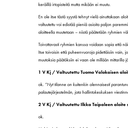
keräillä irtopisteitä mutta mikään ei muutu.
En ole itse tästä syystä tehnyt vielä ainuttakaan aloi
valtuutettu voi edistää pieniä asioita paljon paremm
aloitteella muutetaan – niistä päätetään ryhmien väl
Toivottavasti ryhmien kanssa voidaan sopia että näid
Itse toivoisin että puheenvuoroja pidettäisiin vain, 
muutoksia päätöksiin ei vaan ole millään mittarilla 
1 V Kj / Valtuutettu Tuomo Valokaisen alo
ok.
”Nyt tilanne on kuitenkin olennaisesti parantu
palautejärjestelmän, jota hallintokeskuksen viestinn
2 V Kj / Valtuutettu Ilkka Taipaleen aloite
ok.