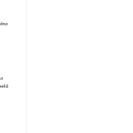
telma
us
 sekä