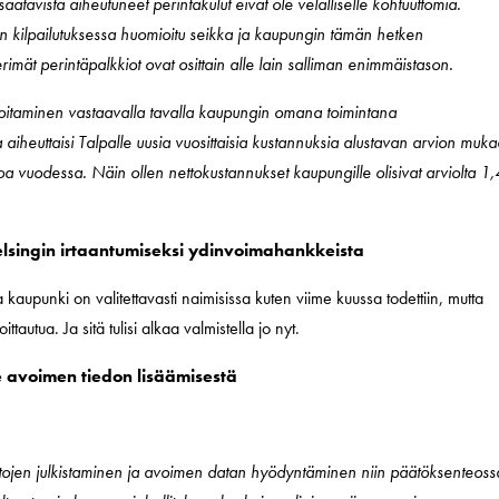
saatavista aiheutuneet perintäkulut eivät ole velalliselle kohtuuttomia.
den kilpailutuksessa huomioitu seikka ja kaupungin tämän hetken
mät perintäpalkkiot ovat osittain alle lain salliman enimmäistason.
hoitaminen vastaavalla tavalla kaupungin omana toimintana
ta aiheuttaisi Talpalle uusia vuosittaisia kustannuksia alustavan arvion muk
roa vuodessa. Näin ollen nettokustannukset kaupungille olisivat arviolta 1,
elsingin irtaantumiseksi ydinvoimahankkeista
kaupunki on valitettavasti naimisissa kuten viime kuussa todettiin, mutta
ttautua. Ja sitä tulisi alkaa valmistella jo nyt.
te avoimen tiedon lisäämisestä
antojen julkistaminen ja avoimen datan hyödyntäminen niin päätöksenteoss