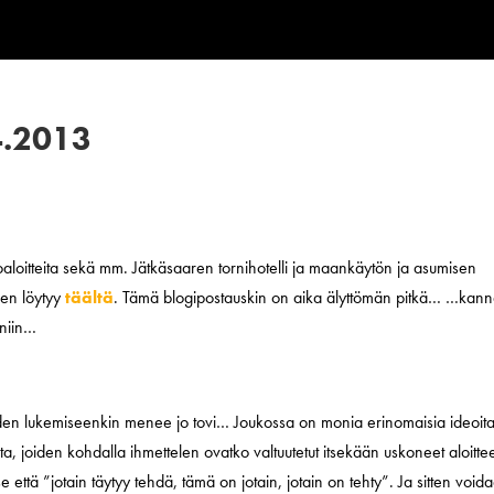
4.2013
loitteita sekä mm. Jätkäsaaren tornihotelli ja maankäytön ja asumisen
neen löytyy
täältä
. Tämä blogipostauskin on aika älyttömän pitkä… …kann
rniin…
den lukemiseenkin menee jo tovi… Joukossa on monia erinomaisia ideoita
ta, joiden kohdalla ihmettelen ovatko valtuutetut itsekään uskoneet aloitt
ttä ”jotain täytyy tehdä, tämä on jotain, jotain on tehty”. Ja sitten void