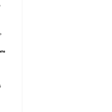
a
a
sta
ä