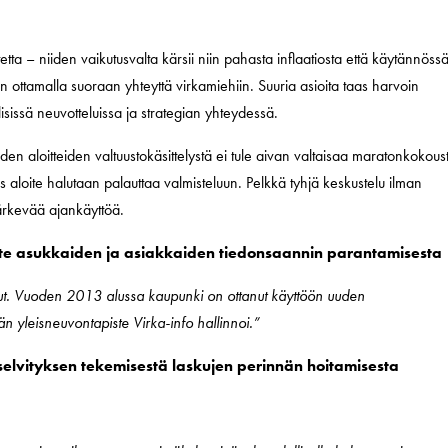
tetta – niiden vaikutusvalta kärsii niin pahasta inflaatiosta että käytännöss
in ottamalla suoraan yhteyttä virkamiehiin. Suuria asioita taas harvoin
isissä neuvotteluissa ja strategian yhteydessä.
en aloitteiden valtuustokäsittelystä ei tule aivan valtaisaa maratonkokous
jos aloite halutaan palauttaa valmisteluun. Pelkkä tyhjä keskustelu ilman
järkevää ajankäyttöä.
ite asukkaiden ja asiakkaiden tiedonsaannin parantamisesta
nut. Vuoden 2013 alussa kaupunki on ottanut käyttöön uuden
än yleisneuvontapiste Virka-info hallinnoi.”
 selvityksen tekemisestä laskujen perinnän hoitamisesta