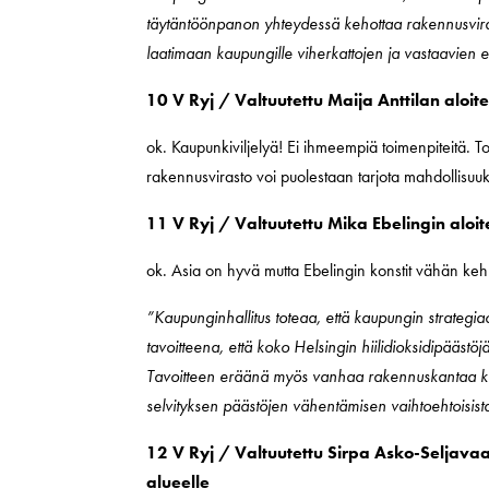
täytäntöönpanon yhteydessä kehottaa rakennusvirast
laatimaan kaupungille viherkattojen ja vastaavien e
10 V Ryj / Valtuutettu Maija Anttilan aloit
ok. Kaupunkiviljelyä! Ei ihmeempiä toimenpiteitä. Tod
rakennusvirasto voi puolestaan tarjota mahdollisuuks
11 V Ryj / Valtuutettu Mika Ebelingin al
ok. Asia on hyvä mutta Ebelingin konstit vähän keh
”Kaupunginhallitus toteaa, että kaupungin strat
tavoitteena, että koko Helsingin hiilidioksidipä
Tavoitteen eräänä myös vanhaa rakennuskantaa 
selvityksen päästöjen vähentämisen vaihtoehtoisist
12 V Ryj / Valtuutettu Sirpa Asko-Seljava
alueelle