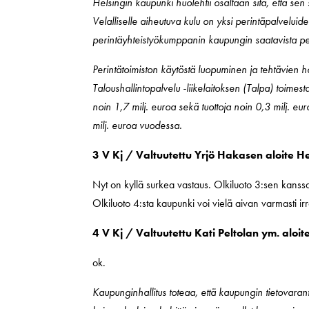
Helsingin kaupunki huolehtii osaltaan sitä, että sen 
Velalliselle aiheutuva kulu on yksi perintäpalvelui
perintäyhteistyökumppanin kaupungin saatavista peri
Perintätoimiston käytöstä luopuminen ja tehtävien 
Taloushallintopalvelu -liikelaitoksen (Talpa) toimes
noin 1,7 milj. euroa sekä tuottoja noin 0,3 milj. eu
milj. euroa vuodessa.
3 V Kj / Valtuutettu Yrjö Hakasen aloite H
Nyt on kyllä surkea vastaus. Olkiluoto 3:sen kanssa 
Olkiluoto 4:sta kaupunki voi vielä aivan varmasti irroi
4 V Kj / Valtuutettu Kati Peltolan ym. aloi
ok.
Kaupunginhallitus toteaa, että kaupungin tietovar