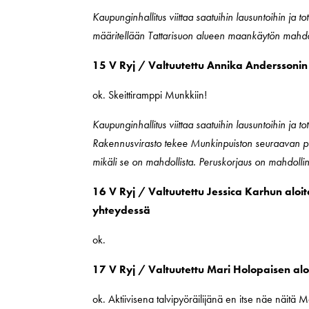
Kaupunginhallitus viittaa saatuihin lausuntoihin ja 
määritellään Tattarisuon alueen maankäytön mahdol
15 V Ryj / Valtuutettu Annika Anderssonin a
ok. Skeittiramppi Munkkiin!
Kaupunginhallitus viittaa saatuihin lausuntoihin ja 
Rakennusvirasto tekee Munkinpuiston seuraavan per
mikäli se on mahdollista. Peruskorjaus on mahdoll
16 V Ryj / Valtuutettu Jessica Karhun aloi
yhteydessä
ok.
17 V Ryj / Valtuutettu Mari Holopaisen alo
ok. Aktiivisena talvipyöräilijänä en itse näe näitä 