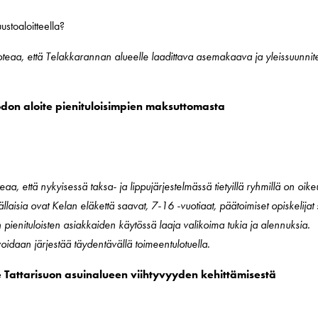
ustoaloitteella?
a toteaa, että Telakkarannan alueelle laadittava asemakaava ja yleissuunni
odon aloite pienituloisimpien maksuttomasta
teaa, että nykyisessä taksa- ja lippujärjestelmässä tietyillä ryhmillä on oike
laisia ovat Kelan eläkettä saavat, 7-16 -vuotiaat, päätoimiset opiskelijat
on pienituloisten asiakkaiden käytössä laaja valikoima tukia ja alennuksia.
oidaan järjestää täydentävällä toimeentulotuella.
te Tattarisuon asuinalueen viihtyvyyden kehittämisestä