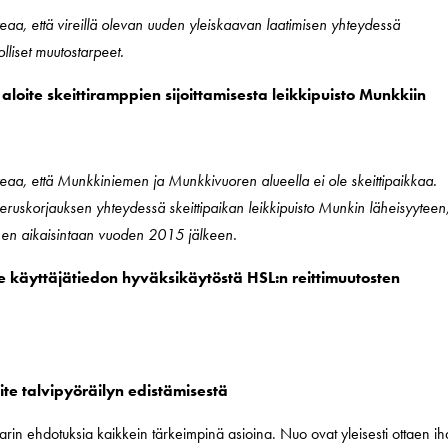
toteaa, että vireillä olevan uuden yleiskaavan laatimisen yhteydessä
liset muutostarpeet.
loite skeittiramppien sijoittamisesta leikkipuisto Munkkiin
toteaa, että Munkkiniemen ja Munkkivuoren alueella ei ole skeittipaikkaa.
uskorjauksen yhteydessä skeittipaikan leikkipuisto Munkin läheisyyteen
inen aikaisintaan vuoden 2015 jälkeen.
te käyttäjätiedon hyväksikäytöstä HSL:n reittimuutosten
ite talvipyöräilyn edistämisestä
Marin ehdotuksia kaikkein tärkeimpinä asioina. Nuo ovat yleisesti ottaen i