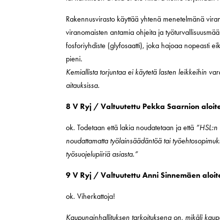
Rakennusvirasto käyttää yhtenä menetelmänä viran
viranomaisten antamia ohjeita ja työturvallisuusmää
fosforiyhdiste (glyfosaatti), joka hajoaa nopeasti ei
pieni.
Kemiallista torjuntaa ei käytetä lasten leikkeihin vara
aitauksissa.
8 V Ryj / Valtuutettu Pekka Saarnion aloit
ok. Todetaan että lakia noudatetaan ja että
”HSL:n t
noudattamatta työlainsäädäntöä tai työehtosopimuks
työsuojelupiiriä asiasta.”
9 V Ryj / Valtuutettu Anni Sinnemäen aloit
ok. Viherkattoja!
Kaupunginhallituksen tarkoituksena on, mikäli ka