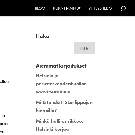
BLOG
KUKA HANNU?
YHTEYSTIEDOT
Haku
Aiemmat kirjoitukset
Helsinki ja
attaa
perusterveydenhuollon
saavutettavuus
Mitä tehdä HSL:n lippujen
hinnoille?
 ja
Minkä hallitus rikkoo,
eensa
Helsinki korjaa
aan