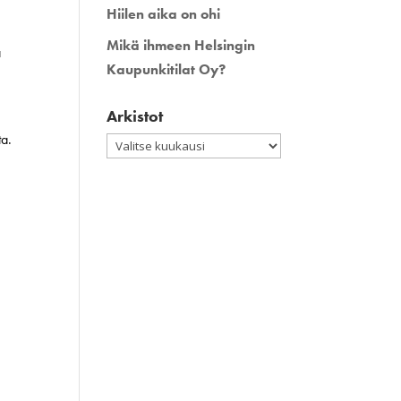
Hiilen aika on ohi
Mikä ihmeen Helsingin
ä
Kaupunkitilat Oy?
Arkistot
ta.
Arkistot