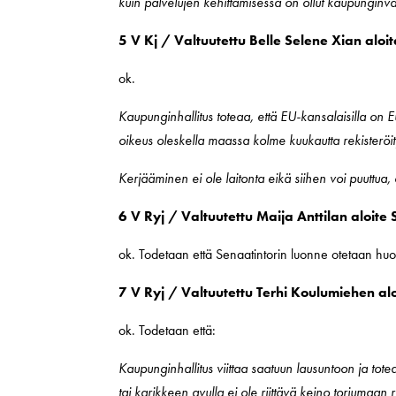
kuin palvelujen kehittämisessä on ollut kaupunginva
5 V Kj / Valtuutettu Belle Selene Xian aloi
ok.
Kaupunginhallitus toteaa, että EU-kansalaisilla on 
oikeus oleskella maassa kolme kuukautta rekisteröi
Kerjääminen ei ole laitonta eikä siihen voi puuttua, el
6 V Ryj / Valtuutettu Maija Anttilan aloite
ok. Todetaan että Senaatintorin luonne otetaan huo
7 V Ryj / Valtuutettu Terhi Koulumiehen a
ok. Todetaan että:
Kaupunginhallitus viittaa saatuun lausuntoon ja tot
tai karikkeen avulla ei ole riittävä keino torjumaan 