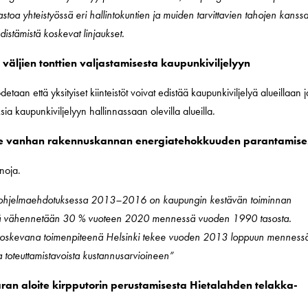
oa yhteistyössä eri hallintokuntien ja muiden tarvittavien tahojen kanss
distämistä koskevat linjaukset.
e väljien tonttien valjastamisesta kaupunkiviljelyyn
etaan että yksityiset kiinteistöt voivat edistää kaupunkiviljelyä alueillaan j
ia kaupunkiviljelyyn hallinnassaan olevilla alueilla.
oite vanhan rakennuskannan energiatehokkuuden parantamise
noja.
egiaohjelmaehdotuksessa 2013–2016 on kaupungin kestävän toiminnan
ästöjä vähennetään 30 % vuoteen 2020 mennessä vuoden 1990 tasosta.
koskevana toimenpiteenä Helsinki tekee vuoden 2013 loppuun menness
a toteuttamistavoista kustannusarvioineen”
aran aloite kirpputorin perustamisesta Hietalahden telakka-