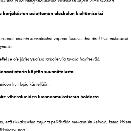
ltuuston ja kaupunginhallituksen keskeinen linjaus viime vuosina.
te kerjäläisten asiattoman oleskelun kieltämiseksi
Euroopan unionin kansalaisten vapaan liikkuvuuden direktiivin mukaisesti
tymättä.
lei se ole järjestyslaissa tarkoitetulla tavalla häiritsevää.
 Senaatintorin käytön suunnittelusta
mioon kun lupia käsitellään.
loite viheralueiden luonnonmukaisesta hoidosta
eaa, että rikkakasvien torjunta pelkästään mekaanisin keinoin, kuten kitkem
rikkakasvustoa.