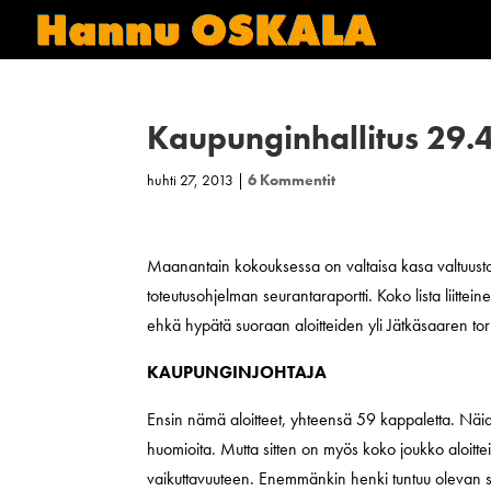
Kaupunginhallitus 29.
huhti 27, 2013
|
6 Kommentit
Maanantain kokouksessa on valtaisa kasa valtuustoa
toteutusohjelman seurantaraportti. Koko lista liittei
ehkä hypätä suoraan aloitteiden yli Jätkäsaaren to
KAUPUNGINJOHTAJA
Ensin nämä aloitteet, yhteensä 59 kappaletta. Näi
huomioita. Mutta sitten on myös koko joukko aloittei
vaikuttavuuteen. Enemmänkin henki tuntuu olevan se e