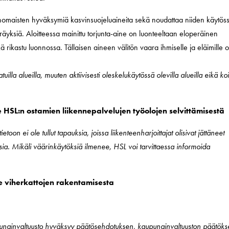
omaisten hyväksymiä kasvinsuojeluaineita sekä noudattaa niiden käytös
räyksiä. Aloitteessa mainittu torjunta-aine on luonteeltaan eloperäinen
kä rikastu luonnossa. Tällaisen aineen välitön vaara ihmiselle ja eläimille 
tuilla alueilla, muuten aktiivisesti oleskelukäytössä olevilla alueilla eikä ko
e HSL:n ostamien liikennepalvelujen työolojen selvittämisestä
ietoon ei ole tullut tapauksia, joissa liikenteenharjoittajat olisivat jättäneet
ia. Mikäli väärinkäytöksiä ilmenee, HSL voi tarvittaessa informoida
e viherkattojen rakentamisesta
upunginvaltuusto hyväksyy päätösehdotuksen, kaupunginvaltuuston päätök