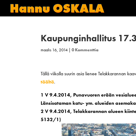
Kaupunginhallitus 17.
maalis 16, 2014
|
0 Kommenttia
Tällä viikolla suurin asia lienee Telakkarannan kaava
täältä
.
1 V 9.4.2014, Punavuoren erään vesialu
Länsisataman katu- ym. alueiden asemaka
2 V 9.4.2014, Telakkarannan alueen kiint
5132/1)