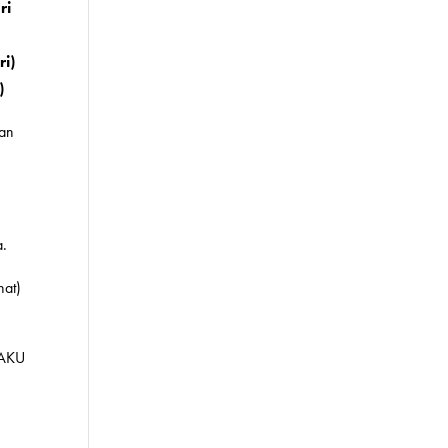
ri
ri)
)
man
a.
nat)
MAKU