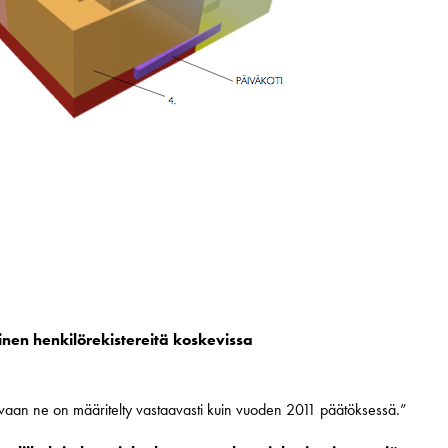
inen henkilörekistereitä koskevissa
, vaan ne on määritelty vastaavasti kuin vuoden 2011 päätöksessä.”