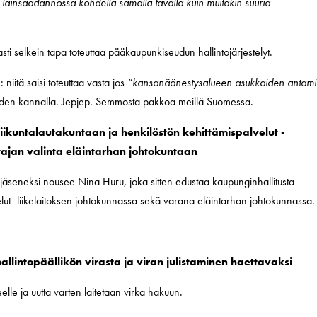
e lainsäädännössä kohdella samalla tavalla kuin muitakin suuria
masti selkein tapa toteuttaa pääkaupunkiseudun hallintojärjestelyt.
 niitä saisi toteuttaa vasta jos
“kansanäänestysalueen asukkaiden antam
iiden kannalla. Jepjep. Semmosta pakkoa meillä Suomessa.
iikuntalautakuntaan ja henkilöstön kehittämispalvelut -
tajan valinta eläintarhan johtokuntaan
ajäseneksi nousee Nina Huru, joka sitten edustaa kaupunginhallitusta
elut -liikelaitoksen johtokunnassa sekä varana eläintarhan johtokunnassa.
lintopäällikön virasta ja viran julistaminen haettavaksi
lle ja uutta varten laitetaan virka hakuun.