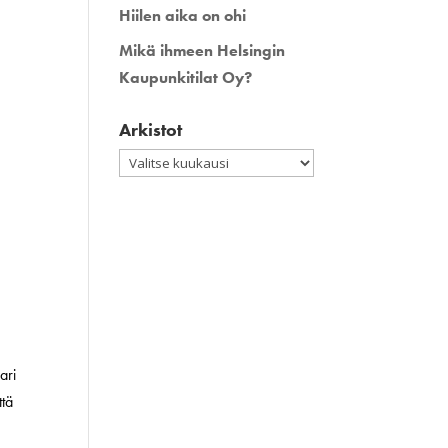
Hiilen aika on ohi
Mikä ihmeen Helsingin
Kaupunkitilat Oy?
Arkistot
Arkistot
ari
ttä