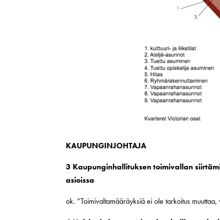
KAUPUNGINJOHTAJA
3 Kaupunginhallituksen toimivallan siirtäm
asioissa
ok. ”Toimivaltamääräyksiä ei ole tarkoitus muuttaa