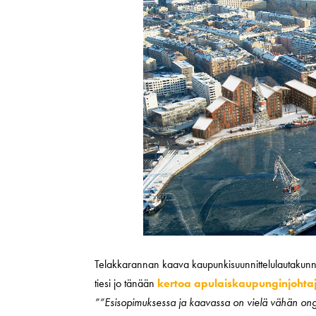
Telakkarannan kaava kaupunkisuunnittelulautakunna
tiesi jo tänään
kertoa apulaiskaupunginjohta
””Esisopimuksessa ja kaavassa on vielä vähän onge