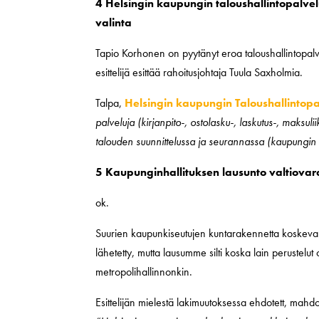
4 Helsingin kaupungin taloushallintopalve
valinta
Tapio Korhonen on pyytänyt eroa taloushallintopalv
esittelijä esittää rahoitusjohtaja Tuula Saxholmia.
Talpa,
Helsingin kaupungin Taloushallintopal
palveluja (kirjanpito-, ostolasku-, laskutus-, maks
talouden suunnittelussa ja seurannassa (kaupungin t
5 Kaupunginhallituksen lausunto valtiovar
ok.
Suurien kaupunkiseutujen kuntarakennetta koskeva la
lähetetty, mutta lausumme silti koska lain perustelu
metropolihallinnonkin.
Esittelijän mielestä lakimuutoksessa ehdotett, mahdol