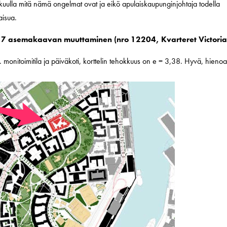
 kuulla mitä nämä ongelmat ovat ja eikö apulaiskaupunginjohtaja todella
aisua.
17 asemakaavan muuttaminen (nro 12204, Kvarteret Victoria
nitoimitila ja päiväkoti, korttelin tehokkuus on e = 3,38. Hyvä, hieno