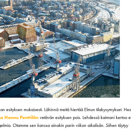
n esityksen mukaisesti. Lähinnä meitä hiertää Elmun tilakysymykset. Hes
ja Hannu Penttilän
vetävän esityksen pois. Lehdessä kaimani kertoo e
lmia. Otamme sen kanssa ainakin parin viikon aikalisän. Siihen täytyy