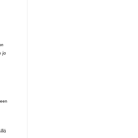
non
n ja
seen
illä