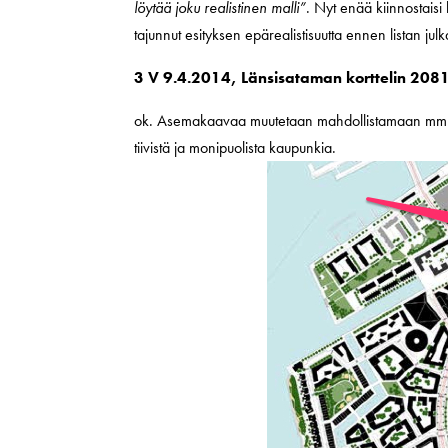
löytää joku realistinen malli”
. Nyt enää kiinnostaisi
tajunnut esityksen epärealistisuutta ennen listan julk
3 V 9.4.2014, Länsisataman korttelin 208
ok. Asemakaavaa muutetaan mahdollistamaan mm. mo
tiivistä ja monipuolista kaupunkia.