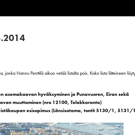
3.2014
, jonka Hannu Penttilä aikoo vetää listalta pois. Koko lista liitteineen löyt
een asemakaavan hyväksyminen ja Punavuoren, Eiran sekä
avan muuttaminen (nro 12100, Telakkaranta)
eistökaupan esisopimus (Länsisatama, tontit 5130/1, 5131/1