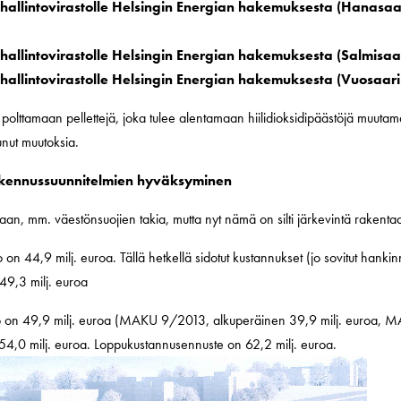
allintovirastolle Helsingin Energian hakemuksesta (Hanasaa
llintovirastolle Helsingin Energian hakemuksesta (Salmisaa
allintovirastolle Helsingin Energian hakemuksesta (Vuosaari
olttamaan pellettejä, joka tulee alentamaan hiilidioksidipäästöjä muuta
unut muutoksia.
akennussuunnitelmien hyväksyminen
haan, mm. väestönsuojien takia, mutta nyt nämä on silti järkevintä rakenta
n 44,9 milj. euroa. Tällä hetkellä sidotut kustannukset (jo sovitut hankin
49,3 milj. euroa
io on 49,9 milj. euroa (MAKU 9/2013, alkuperäinen 39,9 milj. euroa, 
 54,0 milj. euroa. Loppukustannusennuste on 62,2 milj. euroa.