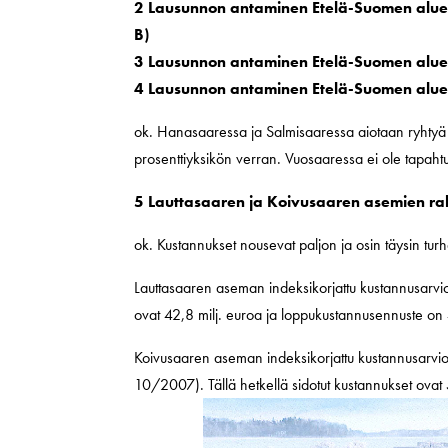
2 Lausunnon antaminen Etelä-Suomen alueh
B)
3 Lausunnon antaminen Etelä-Suomen alueha
4 Lausunnon antaminen Etelä-Suomen alueh
ok. Hanasaaressa ja Salmisaaressa aiotaan ryhtyä p
prosenttiyksikön verran. Vuosaaressa ei ole tapaht
5 Lauttasaaren ja Koivusaaren asemien r
ok. Kustannukset nousevat paljon ja osin täysin tur
Lauttasaaren aseman indeksikorjattu kustannusarvio o
ovat 42,8 milj. euroa ja loppukustannusennuste on 
Koivusaaren aseman indeksikorjattu kustannusarv
10/2007). Tällä hetkellä sidotut kustannukset ovat