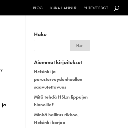
BLOG
KUKA HANNU?
YHTEYSTIEDOT
Haku
Aiemmat kirjoitukset
yy
Helsinki ja
perusterveydenhuollon
saavutettavuus
Mitä tehdä HSL:n lippujen
 ja
hinnoille?
Minkä hallitus rikkoo,
Helsinki korjaa