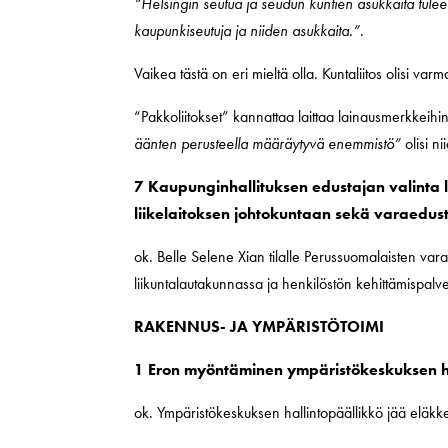
“Helsingin seutua ja seudun kuntien asukkaita tule
kaupunkiseutuja ja niiden asukkaita.”
.
Vaikea tästä on eri mieltä olla. Kuntaliitos olisi var
“Pakkoliitokset” kannattaa laittaa lainausmerkkeihin:
äänten perusteella määräytyvä enemmistö”
olisi n
7 Kaupunginhallituksen edustajan valinta l
liikelaitoksen johtokuntaan sekä varaedus
ok. Belle Selene Xian tilalle Perussuomalaisten var
liikuntalautakunnassa ja henkilöstön kehittämispalv
RAKENNUS- JA YMPÄRISTÖTOIMI
1 Eron myöntäminen ympäristökeskuksen hal
ok. Ympäristökeskuksen hallintopäällikkö jää eläkkee