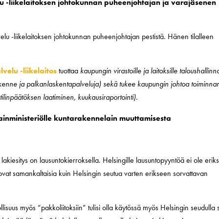
lu -liikelaitoksen johtokunnan puheenjohtajan ja varajäsenen
elu -liikelaitoksen johtokunnan puheenjohtajan pestistä. Hänen tilalleen
velu -liikelaitos
tuottaa
kaupungin virastoille ja laitoksille taloushallin
uliikenne ja palkanlaskentapalveluja) sekä tukee kaupungin johtoa toiminna
ilinpäätöksen laatiminen, kuukausiraportointi).
ainministeriölle kuntarakennelain muuttamisesta
kiesitys on lausuntokierroksella. Helsingille lausuntopyyntöä ei ole erik
t ovat samankaltaisia kuin Helsingin seutua varten erikseen sorvattavan
lisuus myös “pakkoliitoksiin” tulisi olla käytössä myös Helsingin seudulla s