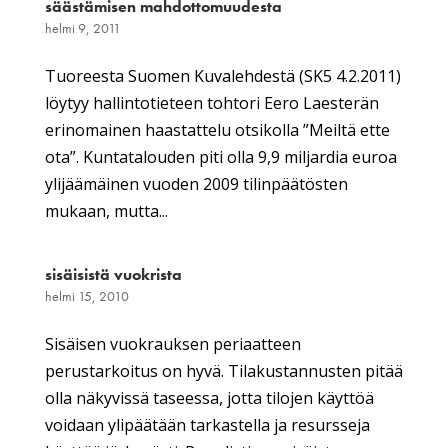
säästämisen mahdottomuudesta
helmi 9, 2011
Tuoreesta Suomen Kuvalehdestä (SK5 4.2.2011)
löytyy hallintotieteen tohtori Eero Laesterän
erinomainen haastattelu otsikolla ”Meiltä ette
ota”. Kuntatalouden piti olla 9,9 miljardia euroa
ylijäämäinen vuoden 2009 tilinpäätösten
mukaan, mutta...
sisäisistä vuokrista
helmi 15, 2010
Sisäisen vuokrauksen periaatteen
perustarkoitus on hyvä. Tilakustannusten pitää
olla näkyvissä taseessa, jotta tilojen käyttöä
voidaan ylipäätään tarkastella ja resursseja