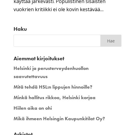
käyttää järkevästi. Populistinen sisäisten
vuokrien kritiikki ei ole kovin kestävää....
Haku
Aiemmat kirjoitukset
Helsinki ja perusterveydenhuollon
saavutettavuus
Mitä tehdä HSL:n lippujen hinnoille?
Minkä hallitus rikkoo, Helsinki korjaa
Hiilen aika on ohi
Mikä ihmeen Helsingin Kaupunkitilat Oy?
Arkistot