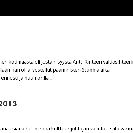
n kotimaasta oli jostain syystä Antti Rinteen valtiosihteeri
lään hän oli arvostellut pääministeri Stubbia aika
ennosti ja huumorilla....
.2013
na asiana huomenna kulttuurijohtajan valinta – siitä var