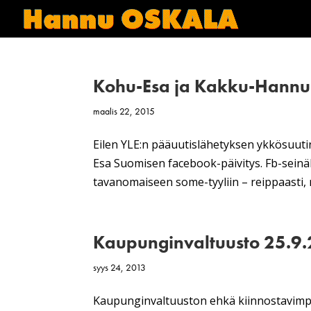
Kohu-Esa ja Kakku-Hannu
maalis 22, 2015
Eilen YLE:n pääuutislähetyksen ykkösuutine
Esa Suomisen facebook-päivitys. Fb-seinäl
tavanomaiseen some-tyyliin – reippaasti, r
Kaupunginvaltuusto 25.9
syys 24, 2013
Kaupunginvaltuuston ehkä kiinnostavimpa