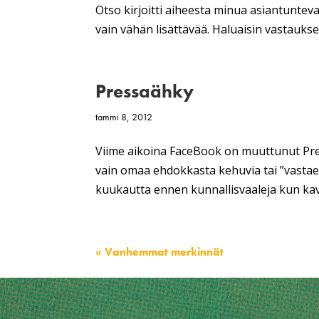
Otso kirjoitti aiheesta minua asiantunte
vain vähän lisättävää. Haluaisin vastaukset
Pressaähky
tammi 8, 2012
Viime aikoina FaceBook on muuttunut Presi
vain omaa ehdokkasta kehuvia tai ”vastae
kuukautta ennen kunnallisvaaleja kun kave
« Vanhemmat merkinnät