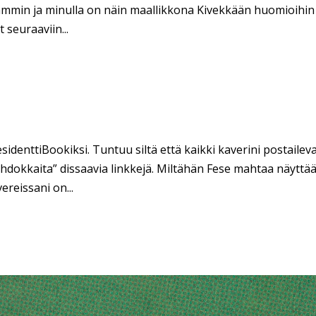
vammin ja minulla on näin maallikkona Kivekkään huomioihin
 seuraaviin...
denttiBookiksi. Tuntuu siltä että kaikki kaverini postailev
hdokkaita” dissaavia linkkejä. Miltähän Fese mahtaa näyttä
reissani on...