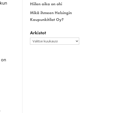
 kun
Hiilen aika on ohi
Mikä ihmeen Helsingin
Kaupunkitilat Oy?
Arkistot
Arkistot
a on
.