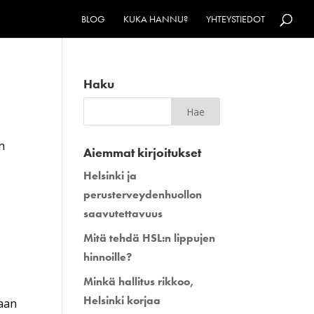
BLOG
KUKA HANNU?
YHTEYSTIEDOT
Haku
n
Aiemmat kirjoitukset
Helsinki ja
perusterveydenhuollon
saavutettavuus
Mitä tehdä HSL:n lippujen
hinnoille?
Minkä hallitus rikkoo,
Helsinki korjaa
maan