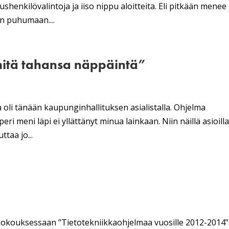
shenkilövalintoja ja iiso nippu aloitteita. Eli pitkään menee
an puhumaan....
mitä tahansa näppäintä”
ka oli tänään kaupunginhallituksen asialistalla. Ohjelma
ri meni läpi ei yllättänyt minua lainkaan. Niin näillä asioill
ttaa jo...
okouksessaan ”Tietotekniikkaohjelmaa vuosille 2012-2014”